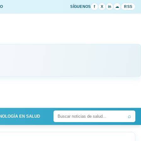
IO
SÍGUENOS
f
X
in
☁
RSS
⌕
NOLOGÍA EN SALUD