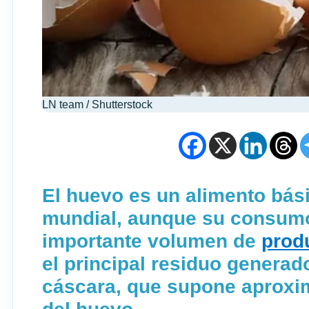
LN team / Shutterstock
El huevo es un alimento bási
mundial, aunque su consumo
importante volumen de
prod
el principal residuo generado
cáscara, que supone aproxim