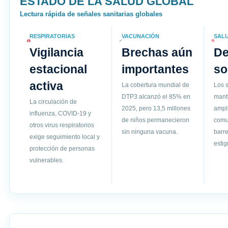
ESTADO DE LA SALUD GLOBAL
Lectura rápida de señales sanitarias globales
RESPIRATORIAS
VACUNACIÓN
SAL
Vigilancia
Brechas aún
D
estacional
importantes
so
activa
La cobertura mundial de
Los s
DTP3 alcanzó el 85% en
mant
La circulación de
2025, pero 13,5 millones
ampli
influenza, COVID-19 y
de niños permanecieron
comun
otros virus respiratorios
sin ninguna vacuna.
barre
exige seguimiento local y
esti
protección de personas
vulnerables.