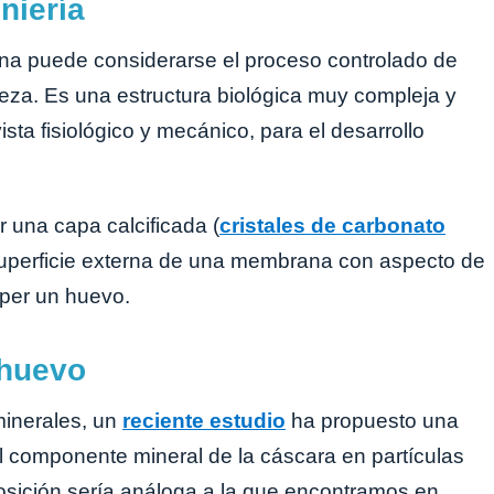
niería
ina puede considerarse el proceso controlado de
aleza. Es una estructura biológica muy compleja y
ta fisiológico y mecánico, para el desarrollo
r una capa calcificada (
cristales de carbonato
 superficie externa de una membrana con aspecto de
mper un huevo.
 huevo
minerales, un
reciente estudio
ha propuesto una
l componente mineral de la cáscara en partículas
osición sería análoga a la que encontramos en