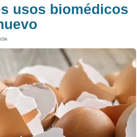
es usos biomédicos
 huevo
IÓN