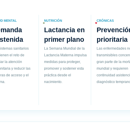
UD MENTAL
NUTRICIÓN
CRÓNICAS
emanda
Lactancia en
Prevenció
stenida
primer plano
prioritaria
istemas sanitarios
La Semana Mundial de la
Las enfermedades n
ienen el reto de
Lactancia Materna impulsa
transmisibles concen
ar la atención
medidas para proteger,
gran parte de la mort
itaria y reducir las
promover y sostener esta
mundial y requieren
ras de acceso y el
práctica desde el
continuidad asistenci
gma.
nacimiento.
diagnóstico temprano