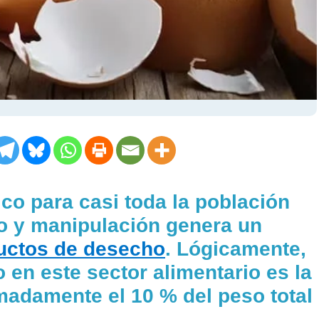
co para casi toda la población
 y manipulación genera un
uctos de desecho
. Lógicamente,
 en este sector alimentario es la
adamente el 10 % del peso total