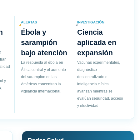
ALERTAS
INVESTIGACIÓN
n
Ébola y
Ciencia
sarampión
aplicada en
bajo atención
expansión
o
tran
La respuesta al ébola en
Vacunas experimentales,
alidad
África central y el aumento
diagnóstico
del sarampión en las
descentralizado e
al y
Américas concentran la
inteligencia clínica
.
vigilancia internacional.
avanzan mientras se
evalúan seguridad, acceso
y efectividad.