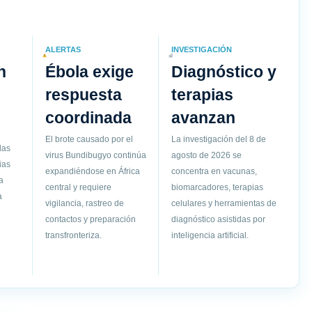
ALERTAS
INVESTIGACIÓN
n
Ébola exige
Diagnóstico y
respuesta
terapias
coordinada
avanzan
El brote causado por el
La investigación del 8 de
las
virus Bundibugyo continúa
agosto de 2026 se
ias
expandiéndose en África
concentra en vacunas,
a
central y requiere
biomarcadores, terapias
a
vigilancia, rastreo de
celulares y herramientas de
contactos y preparación
diagnóstico asistidas por
transfronteriza.
inteligencia artificial.