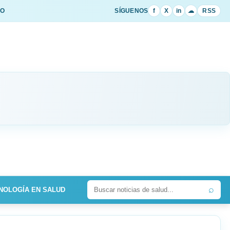
IO
SÍGUENOS
f
X
in
☁
RSS
⌕
NOLOGÍA EN SALUD