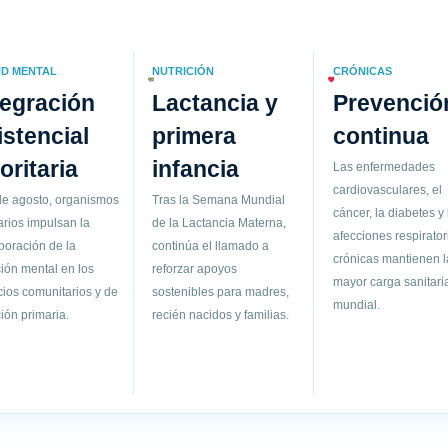
D MENTAL
NUTRICIÓN
CRÓNICAS
tegración
Lactancia y
Prevenció
istencial
primera
continua
ioritaria
infancia
Las enfermedades
cardiovasculares, el
de agosto, organismos
Tras la Semana Mundial
cáncer, la diabetes y 
arios impulsan la
de la Lactancia Materna,
afecciones respirator
poración de la
continúa el llamado a
crónicas mantienen l
ión mental en los
reforzar apoyos
mayor carga sanitari
cios comunitarios y de
sostenibles para madres,
mundial.
ión primaria.
recién nacidos y familias.