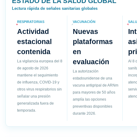
ESTADO DE LA SALUD GLOBAL
Lectura rápida de señales sanitarias globales
RESPIRATORIAS
VACUNACIÓN
SALU
Actividad
Nuevas
In
estacional
plataformas
as
contenida
en
pr
evaluación
La vigilancia europea del 8
Al 8 
de agosto de 2026
sanit
La autorización
mantiene el seguimiento
incor
estadounidense de una
de influenza, COVID-19 y
atenc
vacuna antigripal de ARNm
otros virus respiratorios sin
servi
para mayores de 50 años
señalar una presión
atenc
amplía las opciones
generalizada fuera de
preventivas disponibles
temporada.
durante 2026.