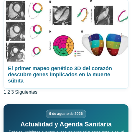
El primer mapeo genético 3D del corazón
descubre genes implicados en la muerte
súbita
Paginación
1
2
3
Siguientes
de
entradas
9 de agosto de 2026
Actualidad y Agenda Sanitaria