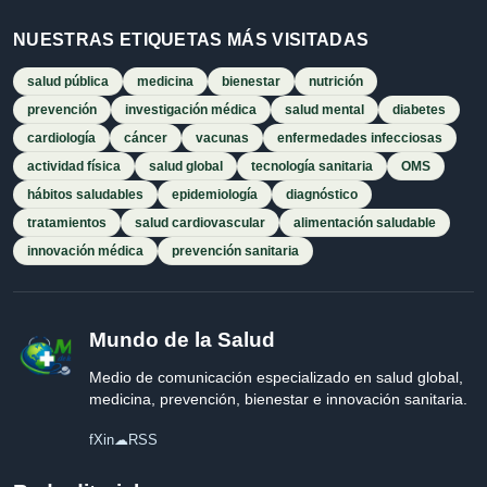
NUESTRAS ETIQUETAS MÁS VISITADAS
salud pública
medicina
bienestar
nutrición
prevención
investigación médica
salud mental
diabetes
cardiología
cáncer
vacunas
enfermedades infecciosas
actividad física
salud global
tecnología sanitaria
OMS
hábitos saludables
epidemiología
diagnóstico
tratamientos
salud cardiovascular
alimentación saludable
innovación médica
prevención sanitaria
Mundo de la Salud
Medio de comunicación especializado en salud global,
medicina, prevención, bienestar e innovación sanitaria.
f
X
in
☁
RSS