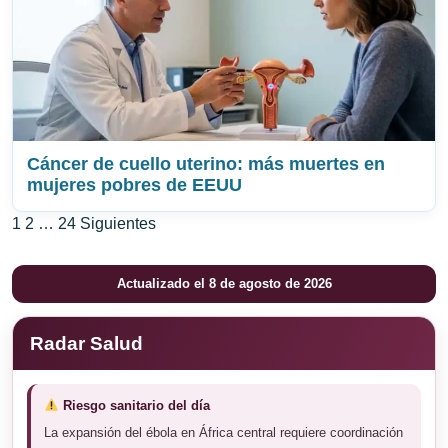
Cáncer de cuello uterino: más muertes en
mujeres pobres de EEUU
Paginación
1
2
…
24
Siguientes
de
Actualizado el 8 de agosto de 2026
entradas
Radar Salud
Riesgo sanitario del día
La expansión del ébola en África central requiere coordinación