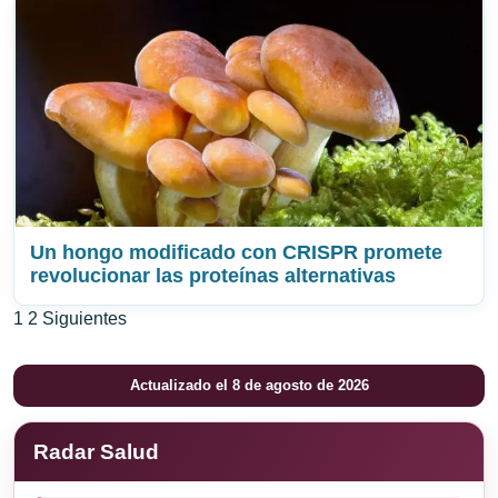
Un hongo modificado con CRISPR promete
revolucionar las proteínas alternativas
Paginación
1
2
Siguientes
de
Actualizado el 8 de agosto de 2026
entradas
Radar Salud