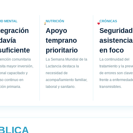
UD MENTAL
NUTRICIÓN
CRÓNICAS
tegración
Apoyo
Seguridad
davía
temprano
asistencia
suficiente
prioritario
en foco
tención comunitaria
La Semana Mundial de la
La continuidad del
sita mayor inversión,
Lactancia destaca la
tratamiento y la pre
onal capacitado y
necesidad de
de errores son clave
so continuo en
acompañamiento familiar,
frente a enfermedad
ión primaria.
laboral y sanitario.
transmisibles.
BLICA