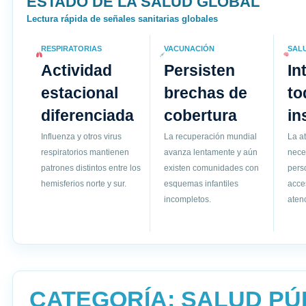
ESTADO DE LA SALUD GLOBAL
Lectura rápida de señales sanitarias globales
RESPIRATORIAS
VACUNACIÓN
SAL
Actividad
Persisten
In
estacional
brechas de
to
diferenciada
cobertura
in
Influenza y otros virus
La recuperación mundial
La a
respiratorios mantienen
avanza lentamente y aún
nece
patrones distintos entre los
existen comunidades con
pers
hemisferios norte y sur.
esquemas infantiles
acce
incompletos.
atenc
CATEGORÍA:
SALUD PÚ