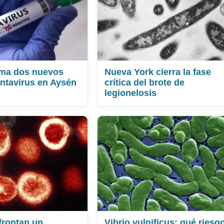
rma dos nuevos
Nueva York cierra la fase
ntavirus en Aysén
crítica del brote de
legionelosis
frontan un
Vibrio vulnificus: qué riesg