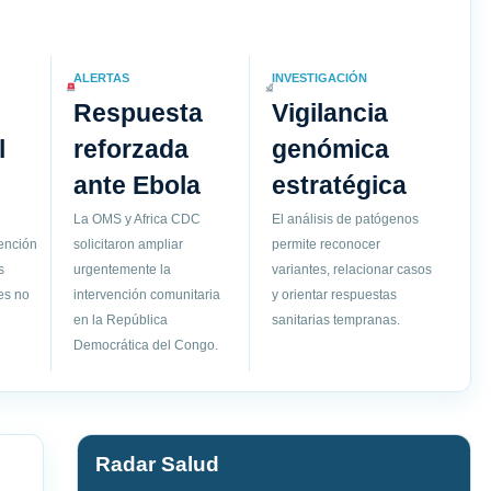
ALERTAS
INVESTIGACIÓN
Respuesta
Vigilancia
l
reforzada
genómica
ante Ebola
estratégica
La OMS y Africa CDC
El análisis de patógenos
vención
solicitaron ampliar
permite reconocer
s
urgentemente la
variantes, relacionar casos
es no
intervención comunitaria
y orientar respuestas
en la República
sanitarias tempranas.
Democrática del Congo.
Radar Salud