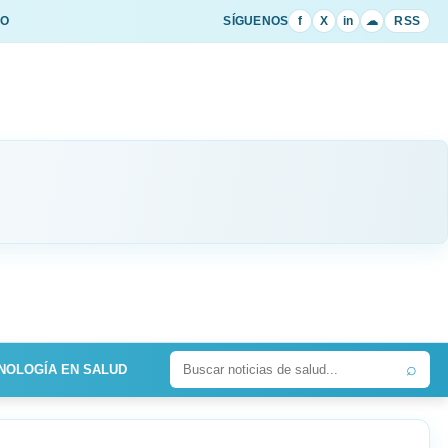
IO
SÍGUENOS
f
X
in
☁
RSS
⌕
NOLOGÍA EN SALUD