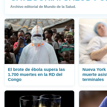
Archivo editorial de Mundo de la Salud.
El brote de ébola supera las
Nueva York a
1.700 muertes en la RD del
muerte asis
Congo
terminales