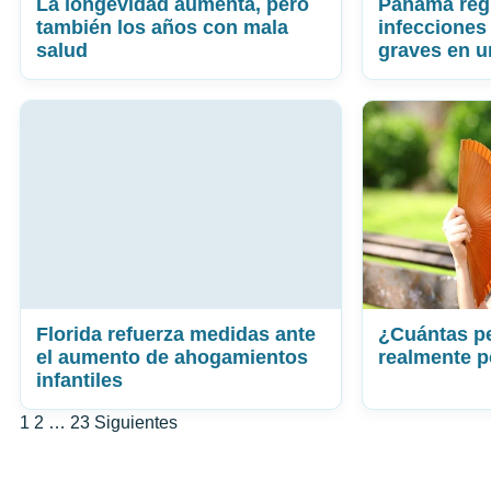
La longevidad aumenta, pero
Panamá regi
también los años con mala
infecciones 
salud
graves en 
Florida refuerza medidas ante
¿Cuántas p
el aumento de ahogamientos
realmente p
infantiles
Paginación
1
2
…
23
Siguientes
de