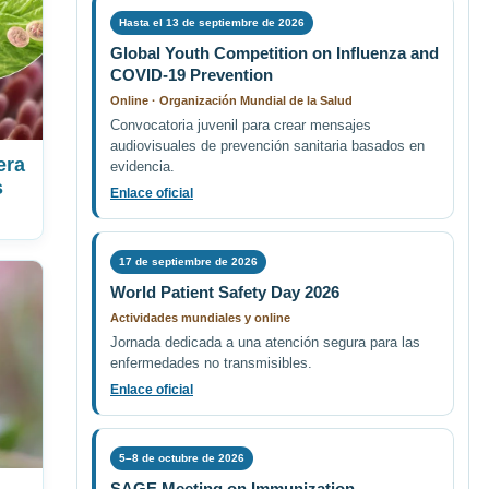
Hasta el 13 de septiembre de 2026
Global Youth Competition on Influenza and
COVID-19 Prevention
Online · Organización Mundial de la Salud
Convocatoria juvenil para crear mensajes
audiovisuales de prevención sanitaria basados en
era
evidencia.
s
Enlace oficial
17 de septiembre de 2026
World Patient Safety Day 2026
Actividades mundiales y online
Jornada dedicada a una atención segura para las
enfermedades no transmisibles.
Enlace oficial
5–8 de octubre de 2026
SAGE Meeting on Immunization