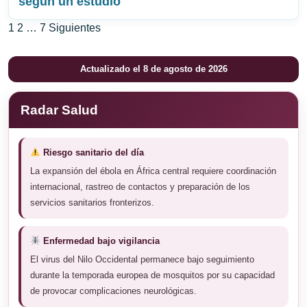
según un estudio
Paginación
1
2
…
7
Siguientes
de
Actualizado el 8 de agosto de 2026
entradas
Radar Salud
Riesgo sanitario del día
La expansión del ébola en África central requiere coordinación
internacional, rastreo de contactos y preparación de los
servicios sanitarios fronterizos.
Enfermedad bajo vigilancia
El virus del Nilo Occidental permanece bajo seguimiento
durante la temporada europea de mosquitos por su capacidad
de provocar complicaciones neurológicas.