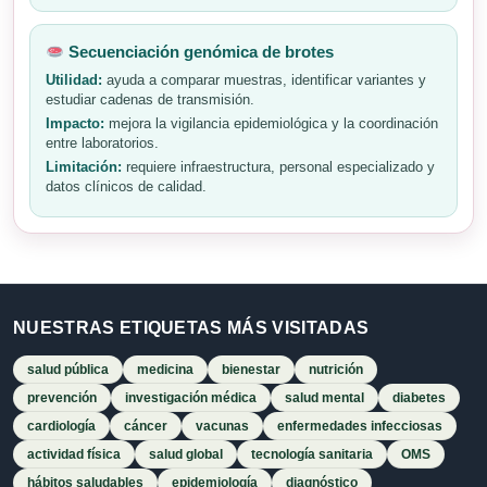
Secuenciación genómica de brotes
Utilidad:
ayuda a comparar muestras, identificar variantes y
estudiar cadenas de transmisión.
Impacto:
mejora la vigilancia epidemiológica y la coordinación
entre laboratorios.
Limitación:
requiere infraestructura, personal especializado y
datos clínicos de calidad.
NUESTRAS ETIQUETAS MÁS VISITADAS
salud pública
medicina
bienestar
nutrición
prevención
investigación médica
salud mental
diabetes
cardiología
cáncer
vacunas
enfermedades infecciosas
actividad física
salud global
tecnología sanitaria
OMS
hábitos saludables
epidemiología
diagnóstico