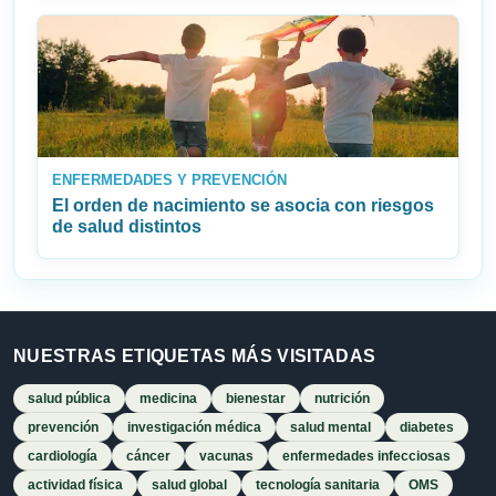
ENFERMEDADES Y PREVENCIÓN
El orden de nacimiento se asocia con riesgos
de salud distintos
NUESTRAS ETIQUETAS MÁS VISITADAS
salud pública
medicina
bienestar
nutrición
prevención
investigación médica
salud mental
diabetes
cardiología
cáncer
vacunas
enfermedades infecciosas
actividad física
salud global
tecnología sanitaria
OMS