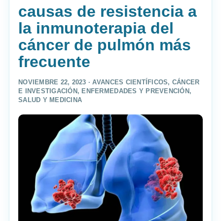
causas de resistencia a
la inmunoterapia del
cáncer de pulmón más
frecuente
NOVIEMBRE 22, 2023 ·
AVANCES CIENTÍFICOS
,
CÁNCER
E INVESTIGACIÓN
,
ENFERMEDADES Y PREVENCIÓN
,
SALUD Y MEDICINA