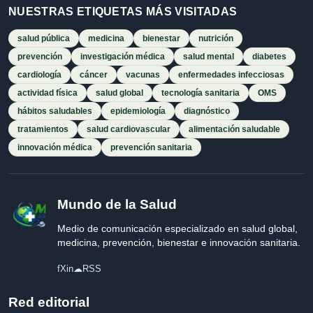
NUESTRAS ETIQUETAS MÁS VISITADAS
salud pública
medicina
bienestar
nutrición
prevención
investigación médica
salud mental
diabetes
cardiología
cáncer
vacunas
enfermedades infecciosas
actividad física
salud global
tecnología sanitaria
OMS
hábitos saludables
epidemiología
diagnóstico
tratamientos
salud cardiovascular
alimentación saludable
innovación médica
prevención sanitaria
Mundo de la Salud
Medio de comunicación especializado en salud global,
medicina, prevención, bienestar e innovación sanitaria.
f
X
in
☁
RSS
Red editorial