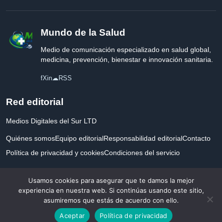
Mundo de la Salud
Medio de comunicación especializado en salud global,
medicina, prevención, bienestar e innovación sanitaria.
f
X
in
☁
RSS
Red editorial
Medios Digitales del Sur LTD
Quiénes somos
Equipo editorial
Responsabilidad editorial
Contacto
Política de privacidad y cookies
Condiciones del servicio
Empresa registrada en Inglaterra y Gales.
Usamos cookies para asegurar que te damos la mejor
experiencia en nuestra web. Si continúas usando este sitio,
asumiremos que estás de acuerdo con ello.
© 2026 Mundo de la Salud. Todos los derechos reservados. Desarrollado con
Aceptar
Política de privacidad
por la salud.