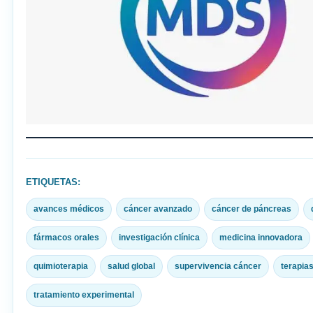
ETIQUETAS:
avances médicos
cáncer avanzado
cáncer de páncreas
fármacos orales
investigación clínica
medicina innovadora
quimioterapia
salud global
supervivencia cáncer
terapia
tratamiento experimental