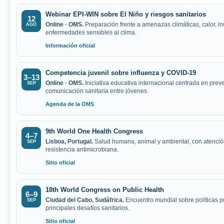
Webinar EPI-WIN sobre El Niño y riesgos sanitarios
12
Online · OMS.
Preparación frente a amenazas climáticas, calor, i
AGO
enfermedades sensibles al clima.
Información oficial
Competencia juvenil sobre influenza y COVID-19
3–13
Online · OMS.
Iniciativa educativa internacional centrada en prev
SEP
comunicación sanitaria entre jóvenes.
Agenda de la OMS
9th World One Health Congress
4–7
Lisboa, Portugal.
Salud humana, animal y ambiental, con atenció
SEP
resistencia antimicrobiana.
Sitio oficial
18th World Congress on Public Health
6–9
Ciudad del Cabo, Sudáfrica.
Encuentro mundial sobre políticas p
SEP
principales desafíos sanitarios.
Sitio oficial