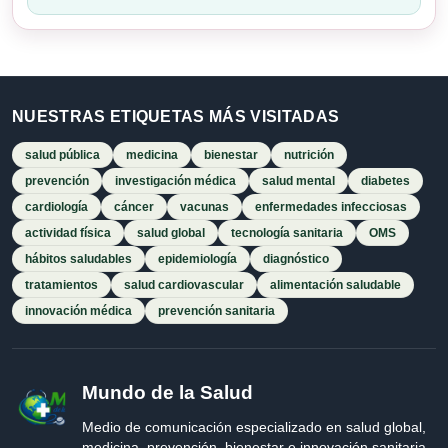
NUESTRAS ETIQUETAS MÁS VISITADAS
salud pública
medicina
bienestar
nutrición
prevención
investigación médica
salud mental
diabetes
cardiología
cáncer
vacunas
enfermedades infecciosas
actividad física
salud global
tecnología sanitaria
OMS
hábitos saludables
epidemiología
diagnóstico
tratamientos
salud cardiovascular
alimentación saludable
innovación médica
prevención sanitaria
Mundo de la Salud
Medio de comunicación especializado en salud global,
medicina, prevención, bienestar e innovación sanitaria.