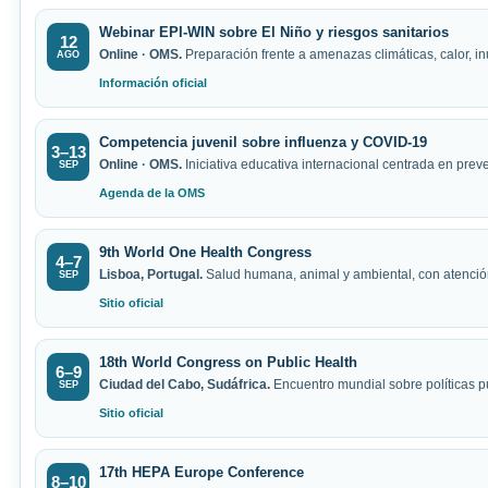
Webinar EPI-WIN sobre El Niño y riesgos sanitarios
12
Online · OMS.
Preparación frente a amenazas climáticas, calor, i
AGO
Información oficial
Competencia juvenil sobre influenza y COVID-19
3–13
Online · OMS.
Iniciativa educativa internacional centrada en prev
SEP
Agenda de la OMS
9th World One Health Congress
4–7
Lisboa, Portugal.
Salud humana, animal y ambiental, con atención
SEP
Sitio oficial
18th World Congress on Public Health
6–9
Ciudad del Cabo, Sudáfrica.
Encuentro mundial sobre políticas pú
SEP
Sitio oficial
17th HEPA Europe Conference
8–10