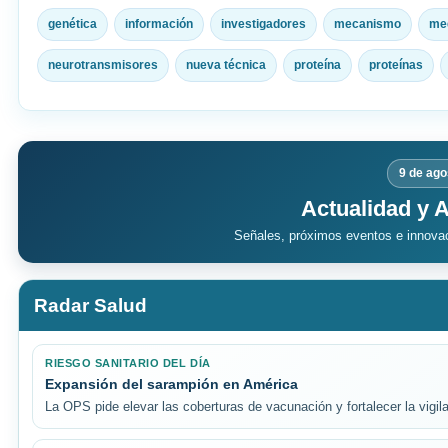
genética
información
investigadores
mecanismo
me
neurotransmisores
nueva técnica
proteína
proteínas
9 de ago
Actualidad y 
Señales, próximos eventos e innovac
Radar Salud
RIESGO SANITARIO DEL DÍA
Expansión del sarampión en América
La OPS pide elevar las coberturas de vacunación y fortalecer la vigil