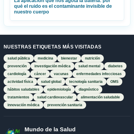
La aplicación que nos agota la batería: por
qué el ruido es el contaminante invisible de
nuestro cuerpo
NUESTRAS ETIQUETAS MÁS VISITADAS
salud pública
medicina
bienestar
nutrición
prevención
investigación médica
salud mental
diabetes
cardiología
cáncer
vacunas
enfermedades infecciosas
actividad física
salud global
tecnología sanitaria
OMS
hábitos saludables
epidemiología
diagnóstico
tratamientos
salud cardiovascular
alimentación saludable
innovación médica
prevención sanitaria
Mundo de la Salud