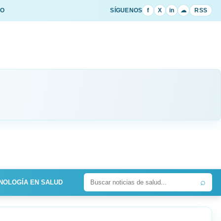
IO
SÍGUENOS
f
X
in
☁
RSS
⌕
NOLOGÍA EN SALUD