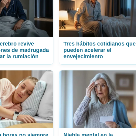
cerebro revive
Tres hábitos cotidianos que
ones de madrugada
pueden acelerar el
ar la rumiación
envejecimiento
 horas no siempre
Niebla mental en la