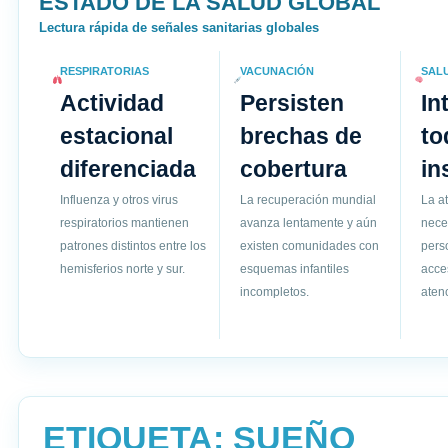
ESTADO DE LA SALUD GLOBAL
Lectura rápida de señales sanitarias globales
RESPIRATORIAS
VACUNACIÓN
SAL
Actividad
Persisten
In
estacional
brechas de
to
diferenciada
cobertura
in
Influenza y otros virus
La recuperación mundial
La a
respiratorios mantienen
avanza lentamente y aún
nece
patrones distintos entre los
existen comunidades con
pers
hemisferios norte y sur.
esquemas infantiles
acce
incompletos.
atenc
ETIQUETA:
SUEÑO