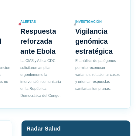
ALERTAS
INVESTIGACIÓN
Respuesta
Vigilancia
l
reforzada
genómica
ante Ebola
estratégica
La OMS y Africa CDC
El análisis de patógenos
vención
solicitaron ampliar
permite reconocer
s
urgentemente la
variantes, relacionar casos
es no
intervención comunitaria
y orientar respuestas
en la República
sanitarias tempranas.
Democrática del Congo.
Radar Salud