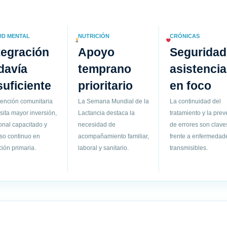
UD MENTAL
NUTRICIÓN
CRÓNICAS
tegración
Apoyo
Seguridad
davía
temprano
asistencia
suficiente
prioritario
en foco
tención comunitaria
La Semana Mundial de la
La continuidad del
sita mayor inversión,
Lactancia destaca la
tratamiento y la pre
onal capacitado y
necesidad de
de errores son clave
so continuo en
acompañamiento familiar,
frente a enfermedad
ión primaria.
laboral y sanitario.
transmisibles.