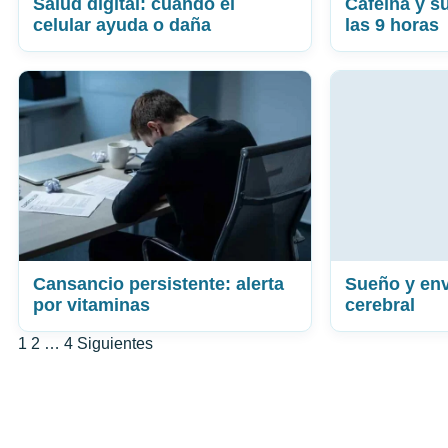
Salud digital: cuándo el
Cafeína y su
celular ayuda o daña
las 9 horas
Cansancio persistente: alerta
Sueño y env
por vitaminas
cerebral
Paginación
1
2
…
4
Siguientes
de
entradas