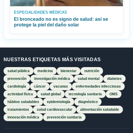
ESPECIALIDADES MÉDICAS
El bronceado no es signo de salud: así se
protege la piel del daño solar
NUESTRAS ETIQUETAS MÁS VISITADAS
salud pública
medicina
bienestar
nutrición
prevención
investigación médica
salud mental
diabetes
cardiología
cáncer
vacunas
enfermedades infecciosas
actividad física
salud global
tecnología sanitaria
OMS
hábitos saludables
epidemiología
diagnóstico
tratamientos
salud cardiovascular
alimentación saludable
innovación médica
prevención sanitaria