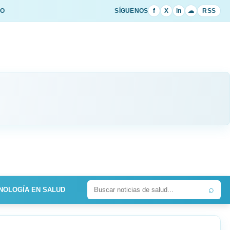
IO
SÍGUENOS
f
X
in
☁
RSS
⌕
NOLOGÍA EN SALUD