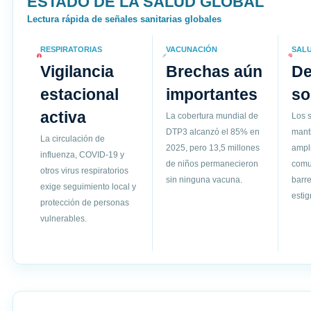
ESTADO DE LA SALUD GLOBAL
Lectura rápida de señales sanitarias globales
RESPIRATORIAS
VACUNACIÓN
SAL
Vigilancia
Brechas aún
D
estacional
importantes
so
activa
La cobertura mundial de
Los s
DTP3 alcanzó el 85% en
mant
La circulación de
2025, pero 13,5 millones
ampli
influenza, COVID-19 y
de niños permanecieron
comun
otros virus respiratorios
sin ninguna vacuna.
barre
exige seguimiento local y
esti
protección de personas
vulnerables.