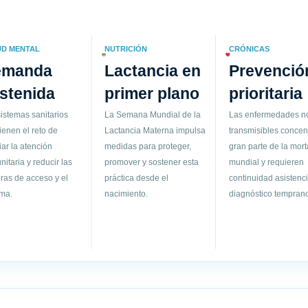
UD MENTAL
NUTRICIÓN
CRÓNICAS
emanda
Lactancia en
Prevenció
stenida
primer plano
prioritaria
istemas sanitarios
La Semana Mundial de la
Las enfermedades n
ienen el reto de
Lactancia Materna impulsa
transmisibles concen
ar la atención
medidas para proteger,
gran parte de la mort
itaria y reducir las
promover y sostener esta
mundial y requieren
ras de acceso y el
práctica desde el
continuidad asistenci
gma.
nacimiento.
diagnóstico temprano