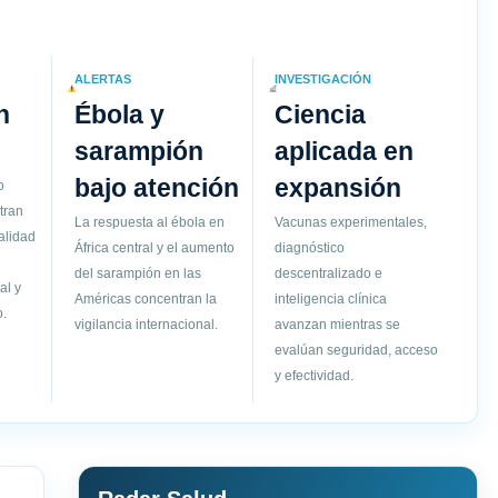
ALERTAS
INVESTIGACIÓN
n
Ébola y
Ciencia
sarampión
aplicada en
bajo atención
expansión
o
tran
La respuesta al ébola en
Vacunas experimentales,
alidad
África central y el aumento
diagnóstico
del sarampión en las
descentralizado e
al y
Américas concentran la
inteligencia clínica
.
vigilancia internacional.
avanzan mientras se
evalúan seguridad, acceso
y efectividad.