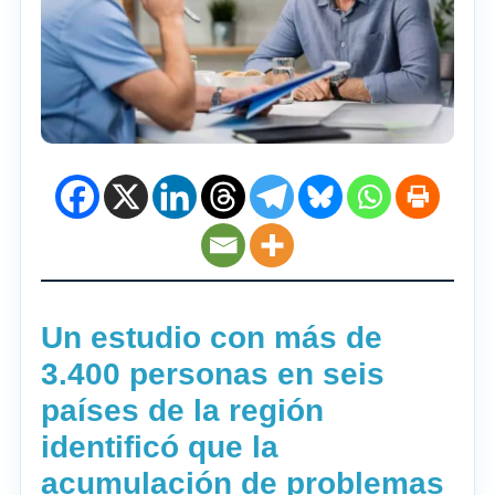
Un estudio con más de
3.400 personas en seis
países de la región
identificó que la
acumulación de problemas