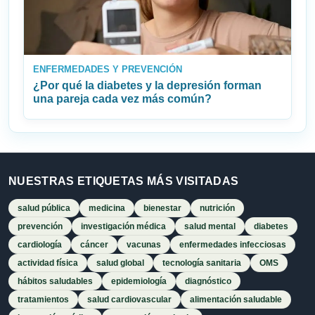
ENFERMEDADES Y PREVENCIÓN
¿Por qué la diabetes y la depresión forman
una pareja cada vez más común?
NUESTRAS ETIQUETAS MÁS VISITADAS
salud pública
medicina
bienestar
nutrición
prevención
investigación médica
salud mental
diabetes
cardiología
cáncer
vacunas
enfermedades infecciosas
actividad física
salud global
tecnología sanitaria
OMS
hábitos saludables
epidemiología
diagnóstico
tratamientos
salud cardiovascular
alimentación saludable