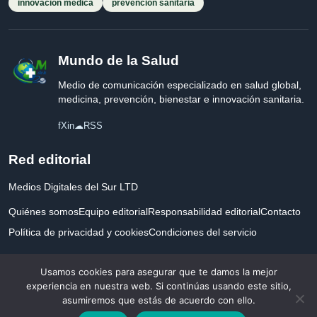
innovación médica
prevención sanitaria
Mundo de la Salud
Medio de comunicación especializado en salud global,
medicina, prevención, bienestar e innovación sanitaria.
f
X
in
☁
RSS
Red editorial
Medios Digitales del Sur LTD
Quiénes somos
Equipo editorial
Responsabilidad editorial
Contacto
Política de privacidad y cookies
Condiciones del servicio
Empresa registrada en Inglaterra y Gales.
Usamos cookies para asegurar que te damos la mejor
experiencia en nuestra web. Si continúas usando este sitio,
asumiremos que estás de acuerdo con ello.
© 2026 Mundo de la Salud. Todos los derechos reservados. Desarrollado con