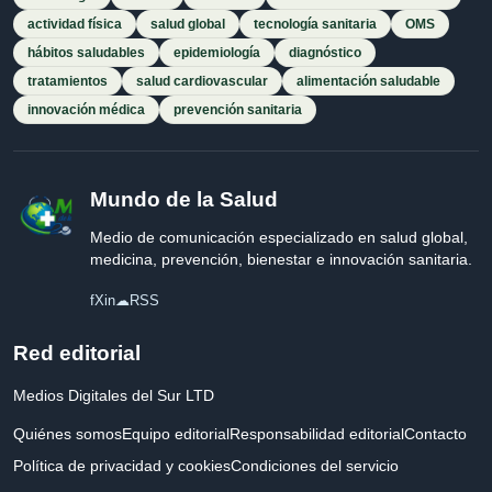
actividad física
salud global
tecnología sanitaria
OMS
hábitos saludables
epidemiología
diagnóstico
tratamientos
salud cardiovascular
alimentación saludable
innovación médica
prevención sanitaria
Mundo de la Salud
Medio de comunicación especializado en salud global,
medicina, prevención, bienestar e innovación sanitaria.
f
X
in
☁
RSS
Red editorial
Medios Digitales del Sur LTD
Quiénes somos
Equipo editorial
Responsabilidad editorial
Contacto
Política de privacidad y cookies
Condiciones del servicio