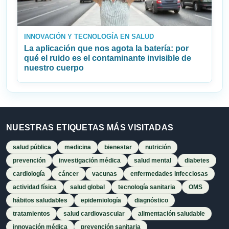
INNOVACIÓN Y TECNOLOGÍA EN SALUD
La aplicación que nos agota la batería: por
qué el ruido es el contaminante invisible de
nuestro cuerpo
NUESTRAS ETIQUETAS MÁS VISITADAS
salud pública
medicina
bienestar
nutrición
prevención
investigación médica
salud mental
diabetes
cardiología
cáncer
vacunas
enfermedades infecciosas
actividad física
salud global
tecnología sanitaria
OMS
hábitos saludables
epidemiología
diagnóstico
tratamientos
salud cardiovascular
alimentación saludable
innovación médica
prevención sanitaria