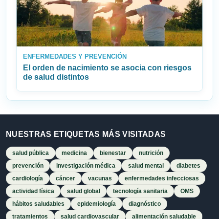
ENFERMEDADES Y PREVENCIÓN
El orden de nacimiento se asocia con riesgos
de salud distintos
NUESTRAS ETIQUETAS MÁS VISITADAS
salud pública
medicina
bienestar
nutrición
prevención
investigación médica
salud mental
diabetes
cardiología
cáncer
vacunas
enfermedades infecciosas
actividad física
salud global
tecnología sanitaria
OMS
hábitos saludables
epidemiología
diagnóstico
tratamientos
salud cardiovascular
alimentación saludable