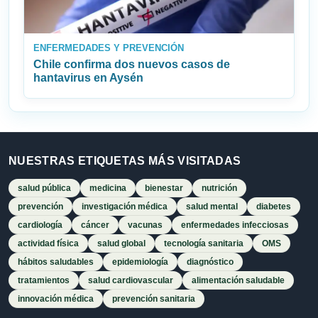
ENFERMEDADES Y PREVENCIÓN
Chile confirma dos nuevos casos de
hantavirus en Aysén
NUESTRAS ETIQUETAS MÁS VISITADAS
salud pública
medicina
bienestar
nutrición
prevención
investigación médica
salud mental
diabetes
cardiología
cáncer
vacunas
enfermedades infecciosas
actividad física
salud global
tecnología sanitaria
OMS
hábitos saludables
epidemiología
diagnóstico
tratamientos
salud cardiovascular
alimentación saludable
innovación médica
prevención sanitaria