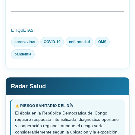
recuperación
cerebral
tras
ETIQUETAS:
la
ketamina
coronavirus
COVID-19
enfermedad
OMS
difiere
pandemia
según
el
sexo
Radar Salud
RIESGO SANITARIO DEL DÍA
El ébola en la República Democrática del Congo
requiere respuesta intensificada, diagnóstico oportuno
y cooperación regional, aunque el riesgo varía
considerablemente según la ubicación y la exposición.