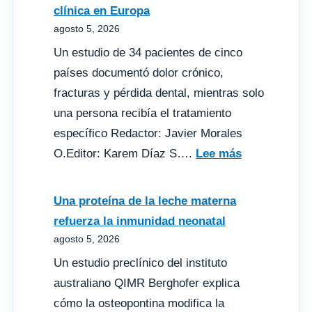
clínica en Europa
agosto 5, 2026
Un estudio de 34 pacientes de cinco
países documentó dolor crónico,
fracturas y pérdida dental, mientras solo
una persona recibía el tratamiento
específico Redactor: Javier Morales
:
O.Editor: Karem Díaz S….
Lee más
Hipofosfatas
revela
Una proteína de la leche materna
una
refuerza la inmunidad neonatal
alta
agosto 5, 2026
carga
Un estudio preclínico del instituto
clínica
australiano QIMR Berghofer explica
en
cómo la osteopontina modifica la