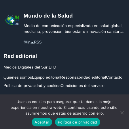
Mundo de la Salud
Medio de comunicación especializado en salud global,
medicina, prevención, bienestar e innovación sanitaria.
f
X
in
☁
RSS
Red editorial
Medios Digitales del Sur LTD
Quiénes somos
Equipo editorial
Responsabilidad editorial
Contacto
Política de privacidad y cookies
Condiciones del servicio
Empresa registrada en Inglaterra y Gales.
Usamos cookies para asegurar que te damos la mejor
experiencia en nuestra web. Si continúas usando este sitio,
asumiremos que estás de acuerdo con ello.
© 2026 Mundo de la Salud. Todos los derechos reservados. Desarrollado con
Aceptar
Política de privacidad
por la salud.