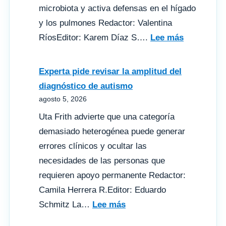
Europa
microbiota y activa defensas en el hígado
y los pulmones Redactor: Valentina
:
RíosEditor: Karem Díaz S….
Lee más
Una
proteína
Experta pide revisar la amplitud del
de
diagnóstico de autismo
la
agosto 5, 2026
leche
Uta Frith advierte que una categoría
materna
demasiado heterogénea puede generar
refuerza
errores clínicos y ocultar las
la
necesidades de las personas que
inmunidad
requieren apoyo permanente Redactor:
neonatal
Camila Herrera R.Editor: Eduardo
:
Schmitz La…
Lee más
Experta