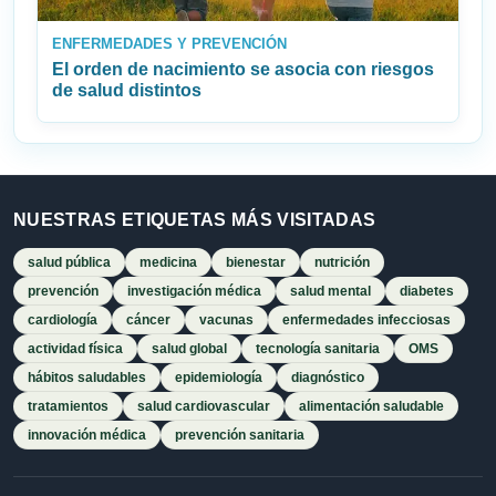
ENFERMEDADES Y PREVENCIÓN
El orden de nacimiento se asocia con riesgos
de salud distintos
NUESTRAS ETIQUETAS MÁS VISITADAS
salud pública
medicina
bienestar
nutrición
prevención
investigación médica
salud mental
diabetes
cardiología
cáncer
vacunas
enfermedades infecciosas
actividad física
salud global
tecnología sanitaria
OMS
hábitos saludables
epidemiología
diagnóstico
tratamientos
salud cardiovascular
alimentación saludable
innovación médica
prevención sanitaria