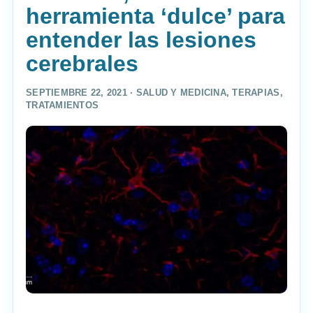
herramienta ‘dulce’ para
entender las lesiones
cerebrales
SEPTIEMBRE 22, 2021 ·
SALUD Y MEDICINA
,
TERAPIAS
,
TRATAMIENTOS