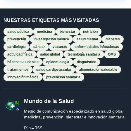
NUESTRAS ETIQUETAS MÁS VISITADAS
salud pública
medicina
bienestar
nutrición
prevención
investigación médica
salud mental
diabetes
cardiología
cáncer
vacunas
enfermedades infecciosas
actividad física
salud global
tecnología sanitaria
OMS
hábitos saludables
epidemiología
diagnóstico
tratamientos
salud cardiovascular
alimentación saludable
innovación médica
prevención sanitaria
Mundo de la Salud
Medio de comunicación especializado en salud global,
medicina, prevención, bienestar e innovación sanitaria.
f
X
in
☁
RSS