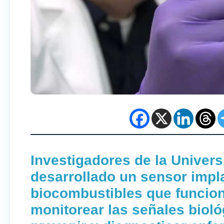
Investigadores de la Univer
desarrollado un sensor impl
biocombustibles que funcio
monitorear las señales bioló