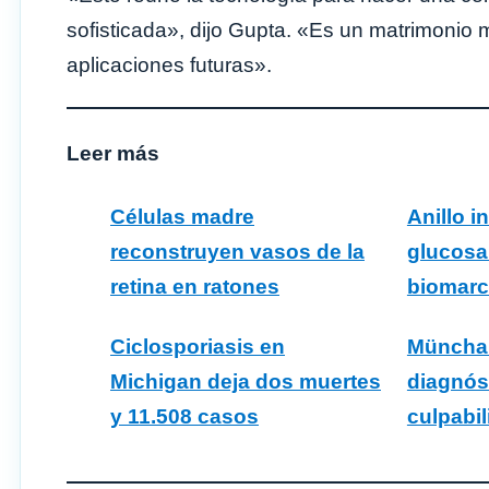
sofisticada», dijo Gupta. «Es un matrimoni
aplicaciones futuras».
Leer más
Células madre
Anillo i
reconstruyen vasos de la
glucosa
retina en ratones
biomarc
Ciclosporiasis en
Münchau
Michigan deja dos muertes
diagnós
y 11.508 casos
culpabi