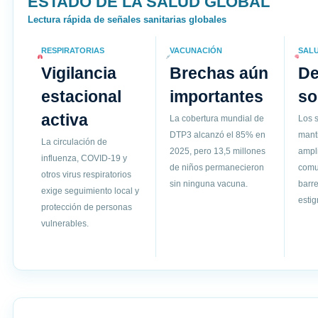
ESTADO DE LA SALUD GLOBAL
Lectura rápida de señales sanitarias globales
RESPIRATORIAS
VACUNACIÓN
SAL
Vigilancia
Brechas aún
D
estacional
importantes
so
activa
La cobertura mundial de
Los s
DTP3 alcanzó el 85% en
mant
La circulación de
2025, pero 13,5 millones
ampli
influenza, COVID-19 y
de niños permanecieron
comun
otros virus respiratorios
sin ninguna vacuna.
barre
exige seguimiento local y
esti
protección de personas
vulnerables.