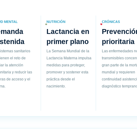
UD MENTAL
NUTRICIÓN
CRÓNICAS
emanda
Lactancia en
Prevenció
stenida
primer plano
prioritaria
istemas sanitarios
La Semana Mundial de la
Las enfermedades n
ienen el reto de
Lactancia Materna impulsa
transmisibles concen
ar la atención
medidas para proteger,
gran parte de la mort
itaria y reducir las
promover y sostener esta
mundial y requieren
ras de acceso y el
práctica desde el
continuidad asistenci
gma.
nacimiento.
diagnóstico temprano