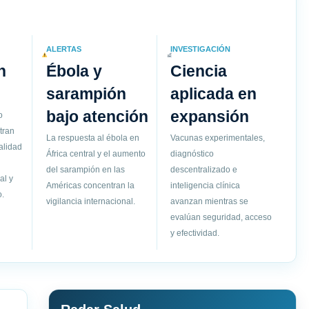
ALERTAS
INVESTIGACIÓN
n
Ébola y
Ciencia
sarampión
aplicada en
bajo atención
expansión
o
tran
La respuesta al ébola en
Vacunas experimentales,
alidad
África central y el aumento
diagnóstico
del sarampión en las
descentralizado e
al y
Américas concentran la
inteligencia clínica
.
vigilancia internacional.
avanzan mientras se
evalúan seguridad, acceso
y efectividad.