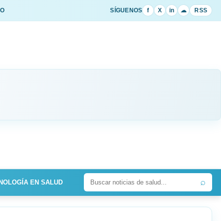
IO
SÍGUENOS
f
X
in
☁
RSS
⌕
NOLOGÍA EN SALUD