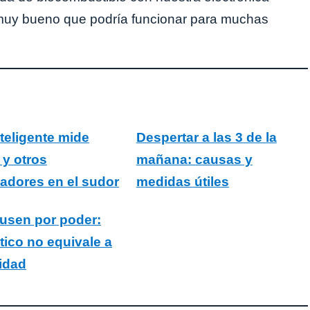
o muy bueno que podría funcionar para muchas
nteligente mide
Despertar a las 3 de la
 y otros
mañana: causas y
adores en el sudor
medidas útiles
sen por poder:
tico no equivale a
lidad