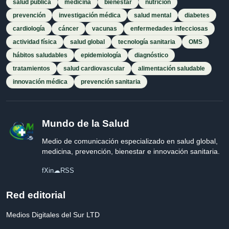
salud pública
medicina
bienestar
nutrición
prevención
investigación médica
salud mental
diabetes
cardiología
cáncer
vacunas
enfermedades infecciosas
actividad física
salud global
tecnología sanitaria
OMS
hábitos saludables
epidemiología
diagnóstico
tratamientos
salud cardiovascular
alimentación saludable
innovación médica
prevención sanitaria
Mundo de la Salud
Medio de comunicación especializado en salud global,
medicina, prevención, bienestar e innovación sanitaria.
f
X
in
☁
RSS
Red editorial
Medios Digitales del Sur LTD