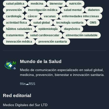
salud pública
medicina
bienestar
nutrición
prevención
investigación médica
salud mental
diabetes
cardiología
cáncer
vacunas
enfermedades infecciosas
actividad física
salud global
tecnología sanitaria
OMS
hábitos saludables
epidemiología
diagnóstico
tratamientos
salud cardiovascular
alimentación saludable
innovación médica
prevención sanitaria
Mundo de la Salud
Medio de comunicación especializado en salud global,
medicina, prevención, bienestar e innovación sanitaria.
f
X
in
☁
RSS
Red editorial
Medios Digitales del Sur LTD