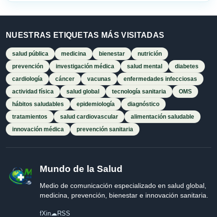
NUESTRAS ETIQUETAS MÁS VISITADAS
salud pública
medicina
bienestar
nutrición
prevención
investigación médica
salud mental
diabetes
cardiología
cáncer
vacunas
enfermedades infecciosas
actividad física
salud global
tecnología sanitaria
OMS
hábitos saludables
epidemiología
diagnóstico
tratamientos
salud cardiovascular
alimentación saludable
innovación médica
prevención sanitaria
Mundo de la Salud
Medio de comunicación especializado en salud global,
medicina, prevención, bienestar e innovación sanitaria.
f
X
in
☁
RSS