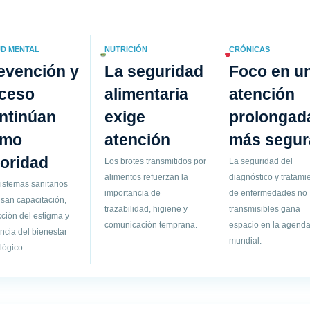
D MENTAL
NUTRICIÓN
CRÓNICAS
evención y
La seguridad
Foco en u
ceso
alimentaria
atención
ntinúan
exige
prolongad
omo
atención
más segur
ioridad
Los brotes transmitidos por
La seguridad del
alimentos refuerzan la
diagnóstico y tratami
istemas sanitarios
importancia de
de enfermedades no
san capacitación,
trazabilidad, higiene y
transmisibles gana
ción del estigma y
comunicación temprana.
espacio en la agend
ancia del bienestar
mundial.
lógico.