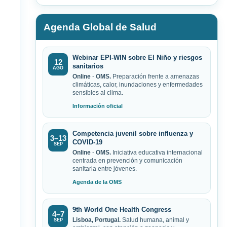
Agenda Global de Salud
Webinar EPI-WIN sobre El Niño y riesgos
12
sanitarios
AGO
Online · OMS.
Preparación frente a amenazas
climáticas, calor, inundaciones y enfermedades
sensibles al clima.
Información oficial
Competencia juvenil sobre influenza y
3–13
COVID-19
SEP
Online · OMS.
Iniciativa educativa internacional
centrada en prevención y comunicación
sanitaria entre jóvenes.
Agenda de la OMS
9th World One Health Congress
4–7
Lisboa, Portugal.
Salud humana, animal y
SEP