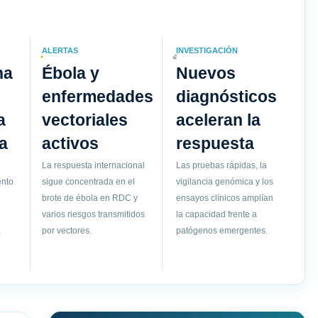
ALERTAS
INVESTIGACIÓN
na
Ébola y
Nuevos
enfermedades
diagnósticos
a
vectoriales
aceleran la
a
activos
respuesta
La respuesta internacional
Las pruebas rápidas, la
ento
sigue concentrada en el
vigilancia genómica y los
brote de ébola en RDC y
ensayos clínicos amplían
varios riesgos transmitidos
la capacidad frente a
a
por vectores.
patógenos emergentes.