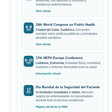
ambiental, con atención a zoonosis y
resistencia antimicrobiana.
Sitio oficial
18th World Congress on Public Health
6–9
Ciudad del Cabo, Sudáfrica.
Encuentro
SEP
mundial sobre políticas públicas y principales
desafíos sanitarios.
Sitio oficial
17th HEPA Europe Conference
8–10
Liubliana, Eslovenia.
Actividad física, movilidad,
SEP
ciudades y entornos favorables para la salud.
Información oficial
Día Mundial de la Seguridad del Paciente
17
Actividades mundiales y online.
Atención
SEP
segura de enfermedades no transmisibles
durante todo el proceso asistencial.
Página oficial de la OMS