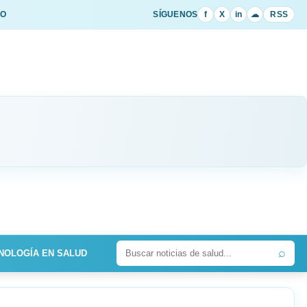
IO
SÍGUENOS
f
X
in
☁
RSS
⌕
NOLOGÍA EN SALUD