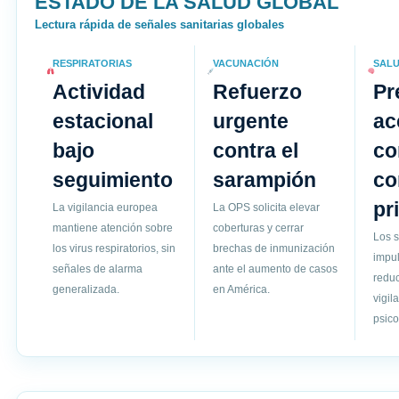
ESTADO DE LA SALUD GLOBAL
Lectura rápida de señales sanitarias globales
RESPIRATORIAS
VACUNACIÓN
SALU
Actividad
Refuerzo
Pr
estacional
urgente
ac
bajo
contra el
co
seguimiento
sarampión
c
pr
La vigilancia europea
La OPS solicita elevar
mantiene atención sobre
coberturas y cerrar
Los s
los virus respiratorios, sin
brechas de inmunización
impul
señales de alarma
ante el aumento de casos
reduc
generalizada.
en América.
vigil
psico