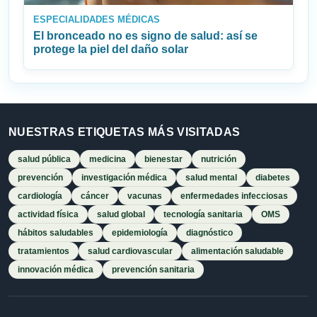
ESPECIALIDADES MÉDICAS
El bronceado no es signo de salud: así se
protege la piel del daño solar
NUESTRAS ETIQUETAS MÁS VISITADAS
salud pública
medicina
bienestar
nutrición
prevención
investigación médica
salud mental
diabetes
cardiología
cáncer
vacunas
enfermedades infecciosas
actividad física
salud global
tecnología sanitaria
OMS
hábitos saludables
epidemiología
diagnóstico
tratamientos
salud cardiovascular
alimentación saludable
innovación médica
prevención sanitaria