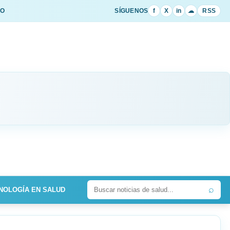
IO
SÍGUENOS
f
X
in
☁
RSS
⌕
NOLOGÍA EN SALUD