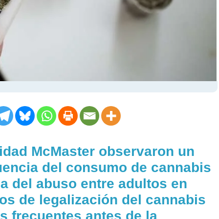
sidad McMaster observaron un
uencia del consumo de cannabis
a del abuso entre adultos en
os de legalización del cannabis
s frecuentes antes de la