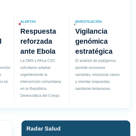
ALERTAS
INVESTIGACIÓN
Respuesta
Vigilancia
l
reforzada
genómica
ante Ebola
estratégica
La OMS y Africa CDC
El análisis de patógenos
vención
solicitaron ampliar
permite reconocer
s
urgentemente la
variantes, relacionar casos
es no
intervención comunitaria
y orientar respuestas
en la República
sanitarias tempranas.
Democrática del Congo.
Radar Salud