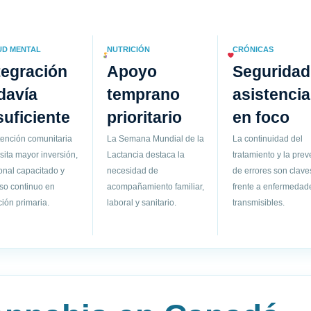
UD MENTAL
NUTRICIÓN
CRÓNICAS
tegración
Apoyo
Seguridad
davía
temprano
asistencia
suficiente
prioritario
en foco
tención comunitaria
La Semana Mundial de la
La continuidad del
sita mayor inversión,
Lactancia destaca la
tratamiento y la pre
onal capacitado y
necesidad de
de errores son clave
so continuo en
acompañamiento familiar,
frente a enfermedad
ión primaria.
laboral y sanitario.
transmisibles.