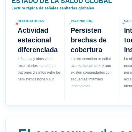
ESTADO DE LA SALUD GLOBAL
Lectura rápida de señales sanitarias globales
RESPIRATORIAS
VACUNACIÓN
SAL
Actividad
Persisten
In
estacional
brechas de
to
diferenciada
cobertura
in
Influenza y otros virus
La recuperación mundial
La a
respiratorios mantienen
avanza lentamente y aún
nece
patrones distintos entre los
existen comunidades con
pers
hemisferios norte y sur.
esquemas infantiles
acce
incompletos.
atenc