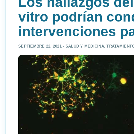
Los hallazgos del 
vitro podrían con
intervenciones pa
SEPTIEMBRE 22, 2021 ·
SALUD Y MEDICINA
,
TRATAMIENT