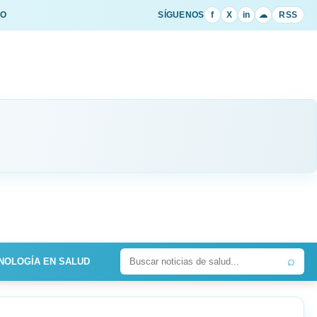
IO
SÍGUENOS
f
X
in
☁
RSS
⌕
NOLOGÍA EN SALUD