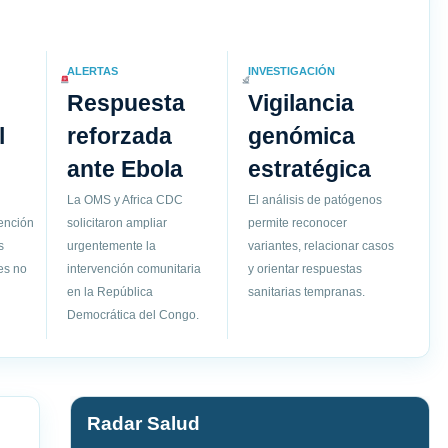
ALERTAS
INVESTIGACIÓN
Respuesta
Vigilancia
l
reforzada
genómica
ante Ebola
estratégica
La OMS y Africa CDC
El análisis de patógenos
vención
solicitaron ampliar
permite reconocer
s
urgentemente la
variantes, relacionar casos
es no
intervención comunitaria
y orientar respuestas
en la República
sanitarias tempranas.
Democrática del Congo.
Radar Salud