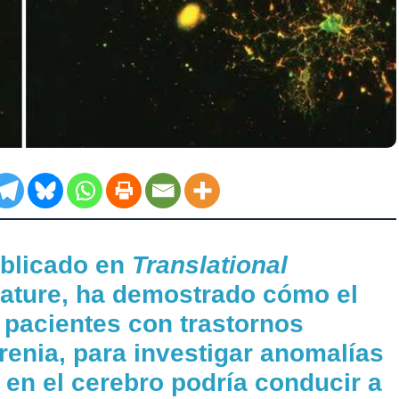
ublicado en
Translational
Nature, ha demostrado cómo el
 pacientes con trastornos
renia, para investigar anomalías
 en el cerebro podría conducir a