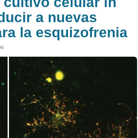
cultivo celular in
ducir a nuevas
ra la esquizofrenia
OS