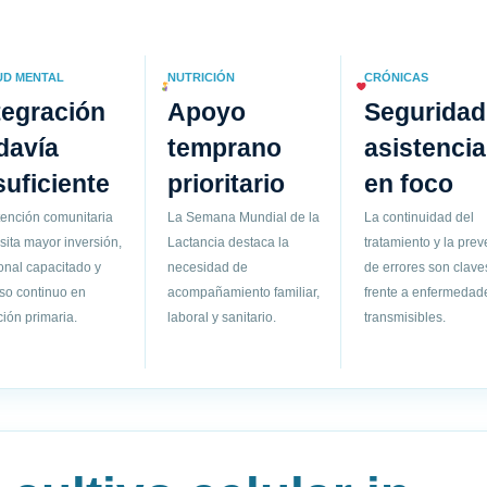
UD MENTAL
NUTRICIÓN
CRÓNICAS
tegración
Apoyo
Seguridad
davía
temprano
asistencia
suficiente
prioritario
en foco
tención comunitaria
La Semana Mundial de la
La continuidad del
sita mayor inversión,
Lactancia destaca la
tratamiento y la pre
onal capacitado y
necesidad de
de errores son clave
so continuo en
acompañamiento familiar,
frente a enfermedad
ión primaria.
laboral y sanitario.
transmisibles.