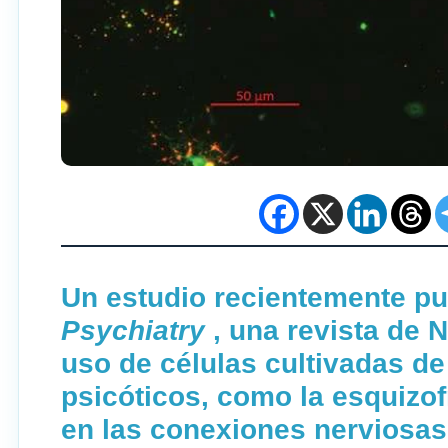
Un estudio recientemente p
Psychiatry
, una revista de 
uso de células cultivadas de
psicóticos, como la esquizof
en las conexiones nerviosas