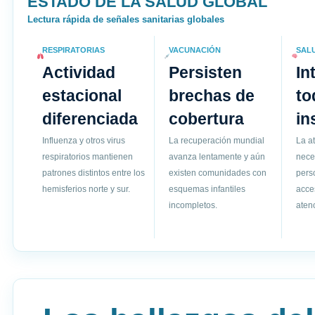
ESTADO DE LA SALUD GLOBAL
Lectura rápida de señales sanitarias globales
RESPIRATORIAS
VACUNACIÓN
SAL
Actividad
Persisten
In
estacional
brechas de
to
diferenciada
cobertura
in
Influenza y otros virus
La recuperación mundial
La a
respiratorios mantienen
avanza lentamente y aún
nece
patrones distintos entre los
existen comunidades con
pers
hemisferios norte y sur.
esquemas infantiles
acce
incompletos.
atenc