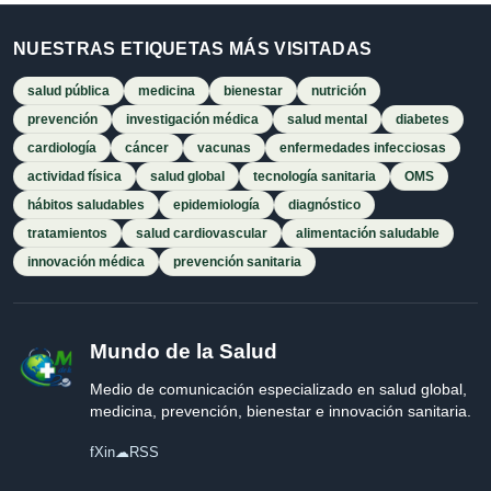
NUESTRAS ETIQUETAS MÁS VISITADAS
salud pública
medicina
bienestar
nutrición
prevención
investigación médica
salud mental
diabetes
cardiología
cáncer
vacunas
enfermedades infecciosas
actividad física
salud global
tecnología sanitaria
OMS
hábitos saludables
epidemiología
diagnóstico
tratamientos
salud cardiovascular
alimentación saludable
innovación médica
prevención sanitaria
Mundo de la Salud
Medio de comunicación especializado en salud global,
medicina, prevención, bienestar e innovación sanitaria.
f
X
in
☁
RSS