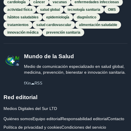
cardiología
cáncer
vacunas
enfermedades infecciosas
actividad física
salud global
tecnología sanitaria
OMS
hábitos saludables
epidemiología
diagnóstico
tratamientos
salud cardiovascular
alimentación saludable
innovación médica
prevención sanitaria
Mundo de la Salud
Medio de comunicación especializado en salud global,
medicina, prevención, bienestar e innovación sanitaria.
f
X
in
☁
RSS
Red editorial
Medios Digitales del Sur LTD
Quiénes somos
Equipo editorial
Responsabilidad editorial
Contacto
Política de privacidad y cookies
Condiciones del servicio