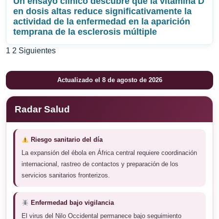
Un ensayo clínico descubre que la vitamina D
en dosis altas reduce significativamente la
actividad de la enfermedad en la aparición
temprana de la esclerosis múltiple
Paginación
1
2
Siguientes
de
Actualizado el 8 de agosto de 2026
entradas
Radar Salud
Riesgo sanitario del día
La expansión del ébola en África central requiere coordinación
internacional, rastreo de contactos y preparación de los
servicios sanitarios fronterizos.
Enfermedad bajo vigilancia
El virus del Nilo Occidental permanece bajo seguimiento