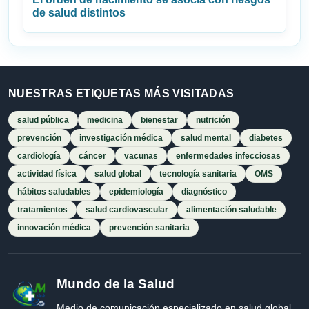
de salud distintos
NUESTRAS ETIQUETAS MÁS VISITADAS
salud pública
medicina
bienestar
nutrición
prevención
investigación médica
salud mental
diabetes
cardiología
cáncer
vacunas
enfermedades infecciosas
actividad física
salud global
tecnología sanitaria
OMS
hábitos saludables
epidemiología
diagnóstico
tratamientos
salud cardiovascular
alimentación saludable
innovación médica
prevención sanitaria
Mundo de la Salud
Medio de comunicación especializado en salud global,