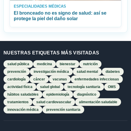
ESPECIALIDADES MÉDICAS
El bronceado no es signo de salud: así se
protege la piel del daño solar
NUESTRAS ETIQUETAS MÁS VISITADAS
salud pública
medicina
bienestar
nutrición
prevención
investigación médica
salud mental
diabetes
cardiología
cáncer
vacunas
enfermedades infecciosas
actividad física
salud global
tecnología sanitaria
OMS
hábitos saludables
epidemiología
diagnóstico
tratamientos
salud cardiovascular
alimentación saludable
innovación médica
prevención sanitaria