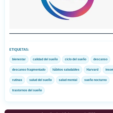
ETIQUETAS:
bienestar
calidad del sueño
ciclo del sueño
descanso
descanso fragmentado
hábitos saludables
Harvard
inso
rutinas
salud del sueño
salud mental
sueño nocturno
trastornos del sueño