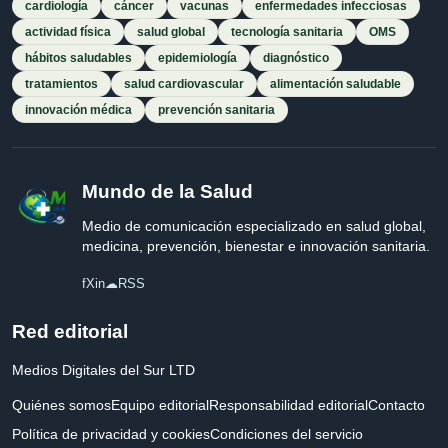
cardiología
cáncer
vacunas
enfermedades infecciosas
actividad física
salud global
tecnología sanitaria
OMS
hábitos saludables
epidemiología
diagnóstico
tratamientos
salud cardiovascular
alimentación saludable
innovación médica
prevención sanitaria
Mundo de la Salud
Medio de comunicación especializado en salud global,
medicina, prevención, bienestar e innovación sanitaria.
f
X
in
☁
RSS
Red editorial
Medios Digitales del Sur LTD
Quiénes somos
Equipo editorial
Responsabilidad editorial
Contacto
Política de privacidad y cookies
Condiciones del servicio