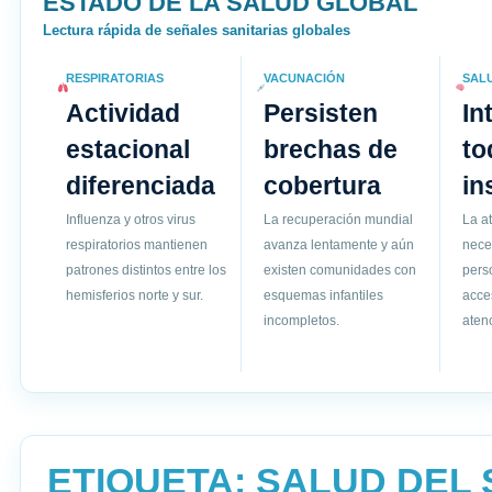
ESTADO DE LA SALUD GLOBAL
Lectura rápida de señales sanitarias globales
RESPIRATORIAS
VACUNACIÓN
SAL
Actividad
Persisten
In
estacional
brechas de
to
diferenciada
cobertura
in
Influenza y otros virus
La recuperación mundial
La a
respiratorios mantienen
avanza lentamente y aún
nece
patrones distintos entre los
existen comunidades con
pers
hemisferios norte y sur.
esquemas infantiles
acce
incompletos.
atenc
ETIQUETA:
SALUD DEL