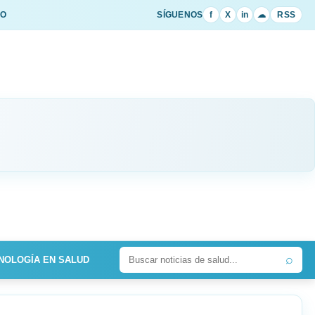
IO
SÍGUENOS
f
X
in
☁
RSS
⌕
NOLOGÍA EN SALUD