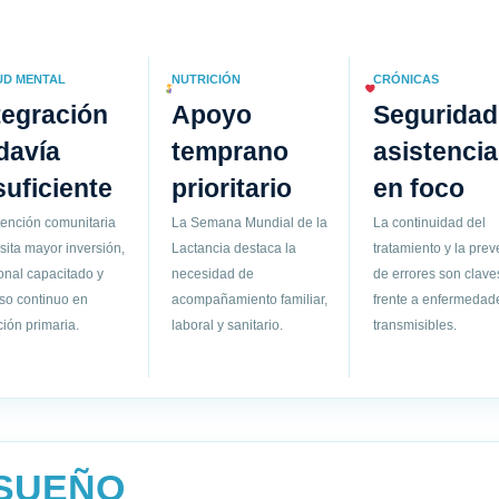
UD MENTAL
NUTRICIÓN
CRÓNICAS
tegración
Apoyo
Seguridad
davía
temprano
asistencia
suficiente
prioritario
en foco
tención comunitaria
La Semana Mundial de la
La continuidad del
sita mayor inversión,
Lactancia destaca la
tratamiento y la pre
onal capacitado y
necesidad de
de errores son clave
so continuo en
acompañamiento familiar,
frente a enfermedad
ión primaria.
laboral y sanitario.
transmisibles.
 SUEÑO