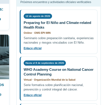
Próximos encuentros y actividades oficiales verificables
s:
12 de agosto de 2026
o
Preparing for El Niño and Climate-related
Health Risks
Online · OMS EPI-WIN
Seminario sobre preparación sanitaria, experiencias
nacionales y riesgos vinculados con El Niño.
Enlace oficial
Hasta el 8 de septiembre de 2026
WHO Academy Course on National Cancer
Control Planning
Virtual · Organización Mundial de la Salud
os
Serie formativa sobre planificación nacional,
prevención y control integral del cáncer.
e
Enlace oficial