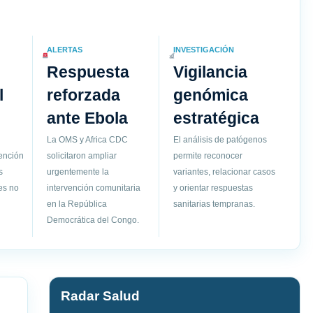
ALERTAS
INVESTIGACIÓN
Respuesta
Vigilancia
l
reforzada
genómica
ante Ebola
estratégica
La OMS y Africa CDC
El análisis de patógenos
vención
solicitaron ampliar
permite reconocer
s
urgentemente la
variantes, relacionar casos
es no
intervención comunitaria
y orientar respuestas
en la República
sanitarias tempranas.
Democrática del Congo.
Radar Salud