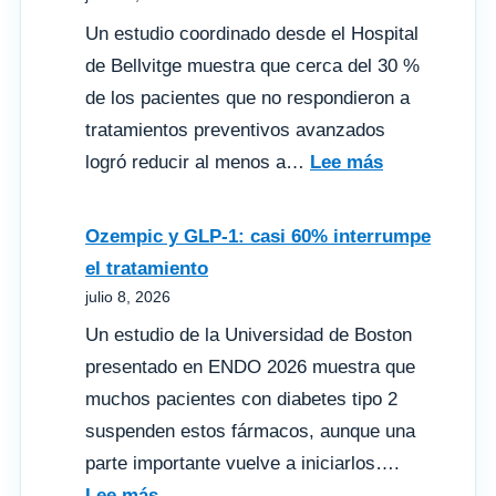
dos
Un estudio coordinado desde el Hospital
cánceres
de Bellvitge muestra que cerca del 30 %
con
de los pacientes que no respondieron a
el
tratamientos preventivos avanzados
mismo
:
logró reducir al menos a…
Lee más
diagnóstico
Atogepant
son
reduce
Ozempic y GLP-1: casi 60% interrumpe
en
a
el tratamiento
realidad
la
julio 8, 2026
muy diferentes
mitad
Un estudio de la Universidad de Boston
los
presentado en ENDO 2026 muestra que
días
muchos pacientes con diabetes tipo 2
de
suspenden estos fármacos, aunque una
migraña
parte importante vuelve a iniciarlos….
en
:
Lee más