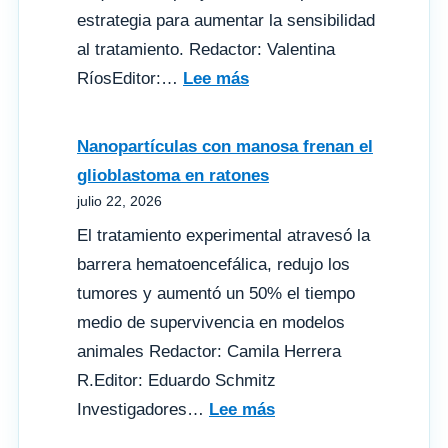
renal
estrategia para aumentar la sensibilidad
al tratamiento. Redactor: Valentina
:
RíosEditor:…
Lee más
Hallan
una
Nanopartículas con manosa frenan el
vía
glioblastoma en ratones
para
julio 22, 2026
reducir
El tratamiento experimental atravesó la
la
barrera hematoencefálica, redujo los
resistencia
tumores y aumentó un 50% el tiempo
de
medio de supervivencia en modelos
un
animales Redactor: Camila Herrera
cáncer
R.Editor: Eduardo Schmitz
hepático
:
Investigadores…
Lee más
Nanopartículas