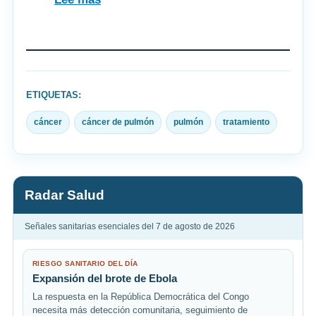
pacientes
Ozempic
difíciles
y
de
GLP-
tratar
1:
ETIQUETAS:
casi
60%
cáncer
cáncer de pulmón
pulmón
tratamiento
interrumpe
el
tratamiento
Radar Salud
Señales sanitarias esenciales del 7 de agosto de 2026
RIESGO SANITARIO DEL DÍA
Expansión del brote de Ebola
La respuesta en la República Democrática del Congo
necesita más detección comunitaria, seguimiento de