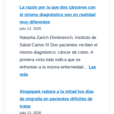
con
La razón por la que dos cánceres con
manosa
el mismo diagnóstico son en realidad
frenan
muy diferentes
el
julio 13, 2026
glioblastoma
Natasha Zarich Dimitrievich, Instituto de
en
Salud Carlos III Dos pacientes reciben el
ratones
mismo diagnóstico: cáncer de colon. A
primera vista todo indica que se
enfrentan a la misma enfermedad…
Lee
:
más
La
razón
Atogepant reduce a la mitad los días
por
de migraña en pacientes difíciles de
la
tratar
que
julio 13, 2026