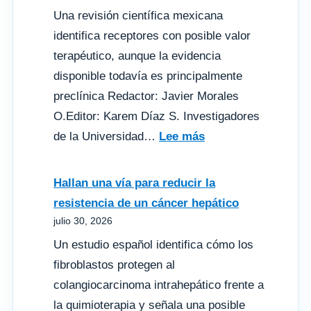
Una revisión científica mexicana
identifica receptores con posible valor
terapéutico, aunque la evidencia
disponible todavía es principalmente
preclínica Redactor: Javier Morales
O.Editor: Karem Díaz S. Investigadores
:
de la Universidad…
Lee más
Vías
cannabinoides
Hallan una vía para reducir la
emergen
resistencia de un cáncer hepático
como
julio 30, 2026
dianas
Un estudio español identifica cómo los
frente
fibroblastos protegen al
al
colangiocarcinoma intrahepático frente a
daño
la quimioterapia y señala una posible