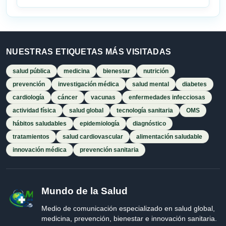
NUESTRAS ETIQUETAS MÁS VISITADAS
salud pública
medicina
bienestar
nutrición
prevención
investigación médica
salud mental
diabetes
cardiología
cáncer
vacunas
enfermedades infecciosas
actividad física
salud global
tecnología sanitaria
OMS
hábitos saludables
epidemiología
diagnóstico
tratamientos
salud cardiovascular
alimentación saludable
innovación médica
prevención sanitaria
Mundo de la Salud
Medio de comunicación especializado en salud global,
medicina, prevención, bienestar e innovación sanitaria.