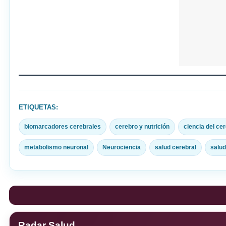
ETIQUETAS:
biomarcadores cerebrales
cerebro y nutrición
ciencia del ce
metabolismo neuronal
Neurociencia
salud cerebral
salud
Radar Salud