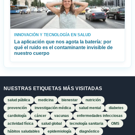
INNOVACIÓN Y TECNOLOGÍA EN SALUD
La aplicación que nos agota la batería: por
qué el ruido es el contaminante invisible de
nuestro cuerpo
NUESTRAS ETIQUETAS MÁS VISITADAS
salud pública
medicina
bienestar
nutrición
prevención
investigación médica
salud mental
diabetes
cardiología
cáncer
vacunas
enfermedades infecciosas
actividad física
salud global
tecnología sanitaria
OMS
hábitos saludables
epidemiología
diagnóstico