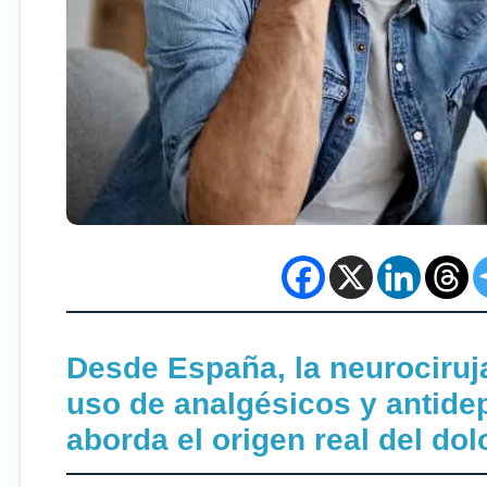
Desde España, la neurociruja
uso de analgésicos y antidep
aborda el origen real del dol