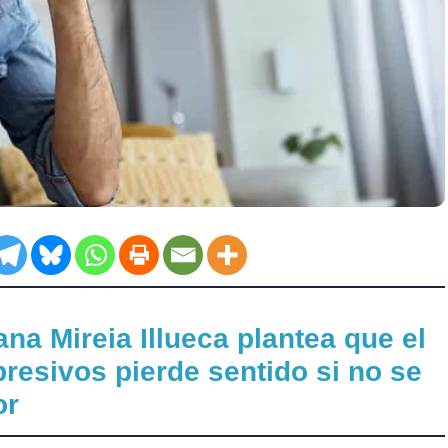
na Mireia Illueca plantea que el
resivos pierde sentido si no se
or