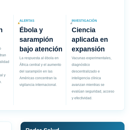
ALERTAS
INVESTIGACIÓN
n
Ébola y
Ciencia
sarampión
aplicada en
bajo atención
expansión
o
tran
La respuesta al ébola en
Vacunas experimentales,
alidad
África central y el aumento
diagnóstico
del sarampión en las
descentralizado e
al y
Américas concentran la
inteligencia clínica
.
vigilancia internacional.
avanzan mientras se
evalúan seguridad, acceso
y efectividad.