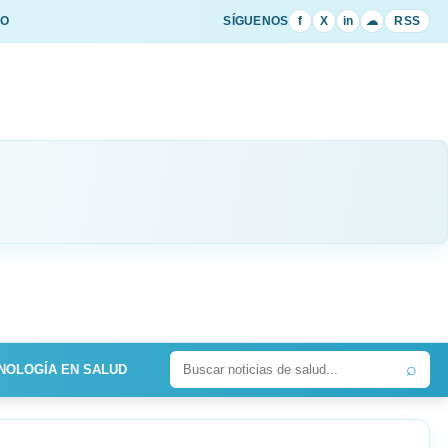
IO
SÍGUENOS
f
X
in
☁
RSS
⌕
NOLOGÍA EN SALUD