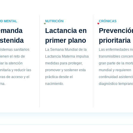
UD MENTAL
NUTRICIÓN
CRÓNICAS
emanda
Lactancia en
Prevenció
stenida
primer plano
prioritaria
istemas sanitarios
La Semana Mundial de la
Las enfermedades n
ienen el reto de
Lactancia Materna impulsa
transmisibles concen
ar la atención
medidas para proteger,
gran parte de la mort
itaria y reducir las
promover y sostener esta
mundial y requieren
ras de acceso y el
práctica desde el
continuidad asistenci
gma.
nacimiento.
diagnóstico temprano