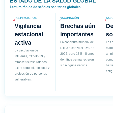
ESTADO DE LA SALUD GLOBAL
Lectura rápida de señales sanitarias globales
RESPIRATORIAS
VACUNACIÓN
SAL
Vigilancia
Brechas aún
D
estacional
importantes
so
activa
La cobertura mundial de
Los s
DTP3 alcanzó el 85% en
mant
La circulación de
2025, pero 13,5 millones
ampli
influenza, COVID-19 y
de niños permanecieron
comun
otros virus respiratorios
sin ninguna vacuna.
barre
exige seguimiento local y
esti
protección de personas
vulnerables.