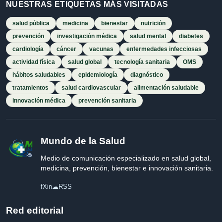
NUESTRAS ETIQUETAS MÁS VISITADAS
salud pública
medicina
bienestar
nutrición
prevención
investigación médica
salud mental
diabetes
cardiología
cáncer
vacunas
enfermedades infecciosas
actividad física
salud global
tecnología sanitaria
OMS
hábitos saludables
epidemiología
diagnóstico
tratamientos
salud cardiovascular
alimentación saludable
innovación médica
prevención sanitaria
Mundo de la Salud
Medio de comunicación especializado en salud global,
medicina, prevención, bienestar e innovación sanitaria.
f
X
in
☁
RSS
Red editorial