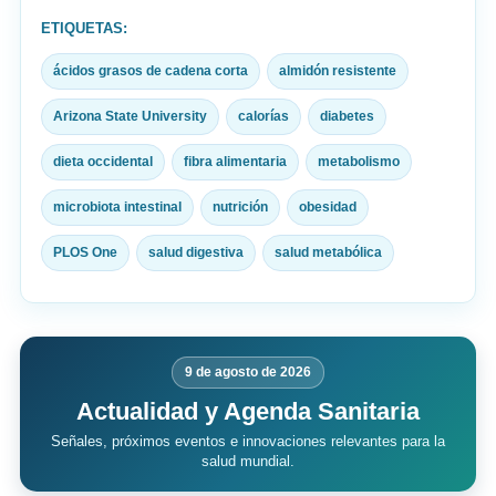
ETIQUETAS:
ácidos grasos de cadena corta
almidón resistente
Arizona State University
calorías
diabetes
dieta occidental
fibra alimentaria
metabolismo
microbiota intestinal
nutrición
obesidad
PLOS One
salud digestiva
salud metabólica
9 de agosto de 2026
Actualidad y Agenda Sanitaria
Señales, próximos eventos e innovaciones relevantes para la
salud mundial.