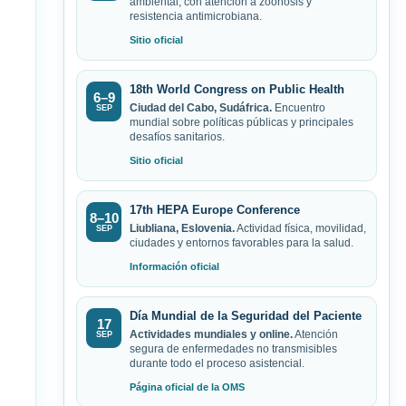
ambiental, con atención a zoonosis y
resistencia antimicrobiana.
Sitio oficial
18th World Congress on Public Health
6–9
Ciudad del Cabo, Sudáfrica.
Encuentro
SEP
mundial sobre políticas públicas y principales
desafíos sanitarios.
Sitio oficial
17th HEPA Europe Conference
8–10
Liubliana, Eslovenia.
Actividad física, movilidad,
SEP
ciudades y entornos favorables para la salud.
Información oficial
Día Mundial de la Seguridad del Paciente
17
Actividades mundiales y online.
Atención
SEP
segura de enfermedades no transmisibles
durante todo el proceso asistencial.
Página oficial de la OMS