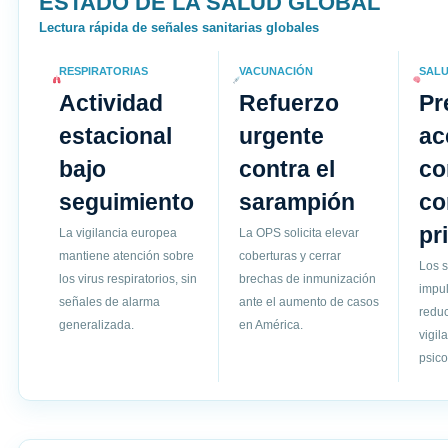
ESTADO DE LA SALUD GLOBAL
Lectura rápida de señales sanitarias globales
RESPIRATORIAS
VACUNACIÓN
SALU
Actividad
Refuerzo
Pr
estacional
urgente
ac
bajo
contra el
co
seguimiento
sarampión
c
pr
La vigilancia europea
La OPS solicita elevar
mantiene atención sobre
coberturas y cerrar
Los s
los virus respiratorios, sin
brechas de inmunización
impul
señales de alarma
ante el aumento de casos
reduc
generalizada.
en América.
vigil
psico