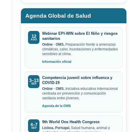
Agenda Global de Salud
Webinar EPI-WIN sobre El Niño y riesgos
12
sanitarios
AGO
Online · OMS.
Preparación frente a amenazas
climáticas, calor, inundaciones y enfermedades
sensibles al clima.
Información oficial
Competencia juvenil sobre influenza y
3–13
COVID-19
SEP
Online · OMS.
Iniciativa educativa internacional
centrada en prevención y comunicación
sanitaria entre jóvenes.
Agenda de la OMS
9th World One Health Congress
4–7
Lisboa, Portugal.
Salud humana, animal y
SEP