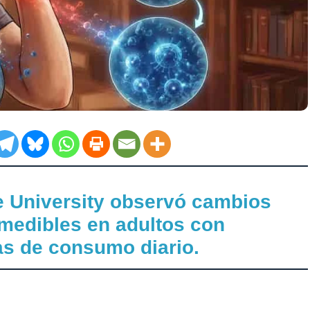
e University observó cambios
 medibles en adultos con
as de consumo diario.