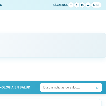
IO
SÍGUENOS
f
X
in
☁
RSS
⌕
NOLOGÍA EN SALUD