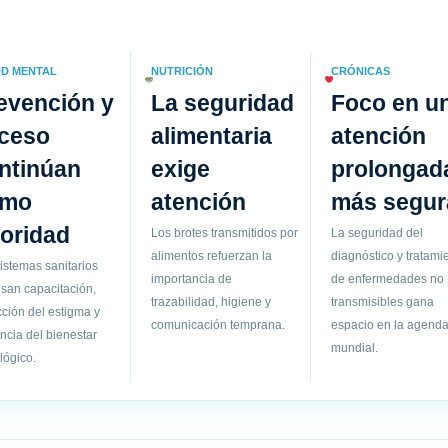
D MENTAL
NUTRICIÓN
CRÓNICAS
evención y
La seguridad
Foco en u
ceso
alimentaria
atención
ntinúan
exige
prolongad
omo
atención
más segur
ioridad
Los brotes transmitidos por
La seguridad del
alimentos refuerzan la
diagnóstico y tratami
istemas sanitarios
importancia de
de enfermedades no
san capacitación,
trazabilidad, higiene y
transmisibles gana
ción del estigma y
comunicación temprana.
espacio en la agend
ancia del bienestar
mundial.
lógico.