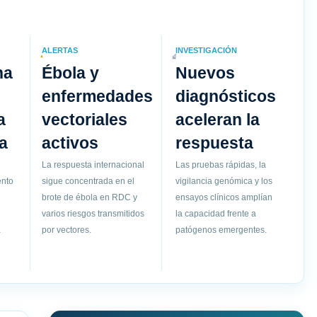
ALERTAS
INVESTIGACIÓN
na
Ébola y
Nuevos
enfermedades
diagnósticos
a
vectoriales
aceleran la
a
activos
respuesta
La respuesta internacional
Las pruebas rápidas, la
ento
sigue concentrada en el
vigilancia genómica y los
brote de ébola en RDC y
ensayos clínicos amplían
varios riesgos transmitidos
la capacidad frente a
a
por vectores.
patógenos emergentes.