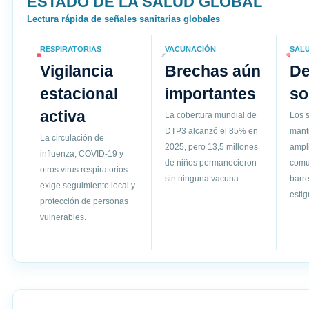
ESTADO DE LA SALUD GLOBAL
Lectura rápida de señales sanitarias globales
RESPIRATORIAS
VACUNACIÓN
SAL
Vigilancia
Brechas aún
D
estacional
importantes
so
activa
La cobertura mundial de
Los s
DTP3 alcanzó el 85% en
mant
La circulación de
2025, pero 13,5 millones
ampli
influenza, COVID-19 y
de niños permanecieron
comun
otros virus respiratorios
sin ninguna vacuna.
barre
exige seguimiento local y
esti
protección de personas
vulnerables.