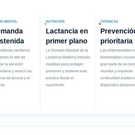
UD MENTAL
NUTRICIÓN
CRÓNICAS
emanda
Lactancia en
Prevenció
stenida
primer plano
prioritaria
istemas sanitarios
La Semana Mundial de la
Las enfermedades n
ienen el reto de
Lactancia Materna impulsa
transmisibles concen
ar la atención
medidas para proteger,
gran parte de la mort
itaria y reducir las
promover y sostener esta
mundial y requieren
ras de acceso y el
práctica desde el
continuidad asistenci
gma.
nacimiento.
diagnóstico temprano