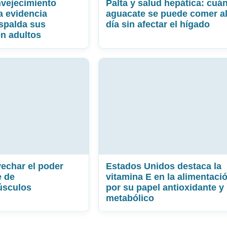
vejecimiento
Palta y salud hepática: cuá
a evidencia
aguacate se puede comer a
espalda sus
día sin afectar el hígado
en adultos
echar el poder
Estados Unidos destaca la
e de
vitamina E en la alimentaci
úsculos
por su papel antioxidante y
metabólico