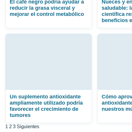
El café negro podría ayudar a
Nueces y en
reducir la grasa visceral y
saludable: l
mejorar el control metabólico
científica r
beneficios 
Un suplemento antioxidante
Cómo aprov
ampliamente utilizado podría
antioxidant
favorecer el crecimiento de
nuestros m
tumores
Paginación
1
2
3
Siguientes