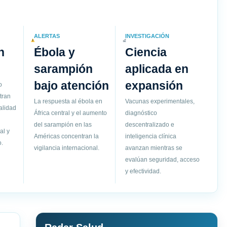
ALERTAS
INVESTIGACIÓN
n
Ébola y
Ciencia
sarampión
aplicada en
bajo atención
expansión
o
tran
La respuesta al ébola en
Vacunas experimentales,
alidad
África central y el aumento
diagnóstico
del sarampión en las
descentralizado e
al y
Américas concentran la
inteligencia clínica
.
vigilancia internacional.
avanzan mientras se
evalúan seguridad, acceso
y efectividad.