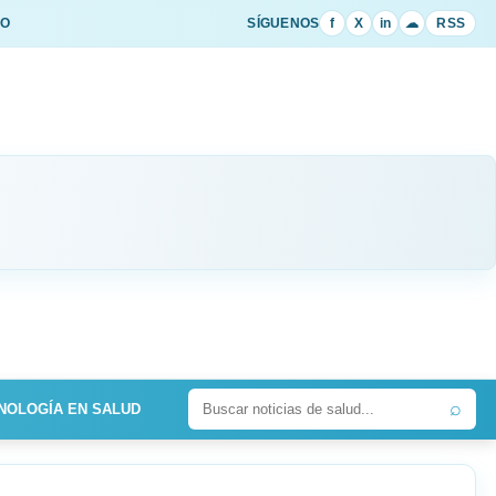
IO
SÍGUENOS
f
X
in
☁
RSS
⌕
NOLOGÍA EN SALUD