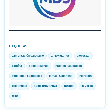
ETIQUETAS:
alimentación saludable
antioxidantes
bienestar
cafeína
epicatequinas
hábitos saludables
infusiones saludables
Ismael Galancho
nutrición
polifenoles
salud preventiva
taninos
té verde
teína