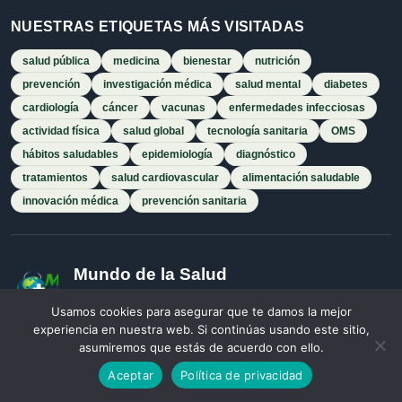
NUESTRAS ETIQUETAS MÁS VISITADAS
salud pública
medicina
bienestar
nutrición
prevención
investigación médica
salud mental
diabetes
cardiología
cáncer
vacunas
enfermedades infecciosas
actividad física
salud global
tecnología sanitaria
OMS
hábitos saludables
epidemiología
diagnóstico
tratamientos
salud cardiovascular
alimentación saludable
innovación médica
prevención sanitaria
Mundo de la Salud
Medio de comunicación especializado en salud global,
Usamos cookies para asegurar que te damos la mejor
medicina, prevención, bienestar e innovación sanitaria.
experiencia en nuestra web. Si continúas usando este sitio,
asumiremos que estás de acuerdo con ello.
f
X
in
☁
RSS
Aceptar
Política de privacidad
Red editorial