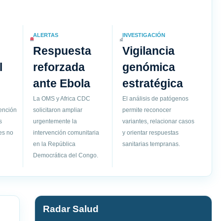
ALERTAS
INVESTIGACIÓN
Respuesta
Vigilancia
l
reforzada
genómica
ante Ebola
estratégica
La OMS y Africa CDC
El análisis de patógenos
vención
solicitaron ampliar
permite reconocer
s
urgentemente la
variantes, relacionar casos
es no
intervención comunitaria
y orientar respuestas
en la República
sanitarias tempranas.
Democrática del Congo.
Radar Salud