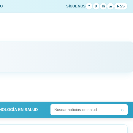
IO
SÍGUENOS
f
X
in
☁
RSS
⌕
NOLOGÍA EN SALUD