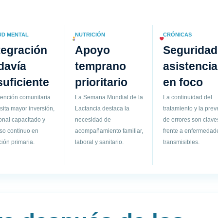
UD MENTAL
NUTRICIÓN
CRÓNICAS
tegración
Apoyo
Seguridad
davía
temprano
asistencia
suficiente
prioritario
en foco
tención comunitaria
La Semana Mundial de la
La continuidad del
sita mayor inversión,
Lactancia destaca la
tratamiento y la pre
onal capacitado y
necesidad de
de errores son clave
so continuo en
acompañamiento familiar,
frente a enfermedad
ión primaria.
laboral y sanitario.
transmisibles.