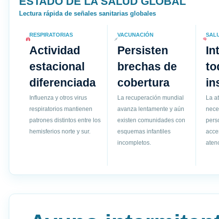
ESTADO DE LA SALUD GLOBAL
Lectura rápida de señales sanitarias globales
RESPIRATORIAS
VACUNACIÓN
SAL
Actividad
Persisten
In
estacional
brechas de
to
diferenciada
cobertura
in
Influenza y otros virus
La recuperación mundial
La a
respiratorios mantienen
avanza lentamente y aún
nece
patrones distintos entre los
existen comunidades con
pers
hemisferios norte y sur.
esquemas infantiles
acce
incompletos.
atenc