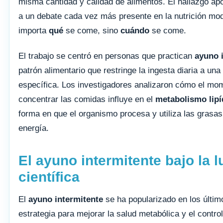
misma cantidad y calidad de alimentos. El hallazgo ap
a un debate cada vez más presente en la nutrición mod
importa
qué
se come, sino
cuándo
se come.
El trabajo se centró en personas que practican
ayuno 
patrón alimentario que restringe la ingesta diaria a una
específica. Los investigadores analizaron cómo el mo
concentrar las comidas influye en el
metabolismo lipí
forma en que el organismo procesa y utiliza las grasa
energía.
El ayuno intermitente bajo la 
científica
El
ayuno intermitente
se ha popularizado en los últi
estrategia para mejorar la salud metabólica y el control