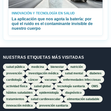
INNOVACIÓN Y TECNOLOGÍA EN SALUD
La aplicación que nos agota la batería: por
qué el ruido es el contaminante invisible de
nuestro cuerpo
NUESTRAS ETIQUETAS MÁS VISITADAS
salud pública
medicina
bienestar
nutrición
prevención
investigación médica
salud mental
diabetes
cardiología
cáncer
vacunas
enfermedades infecciosas
actividad física
salud global
tecnología sanitaria
OMS
hábitos saludables
epidemiología
diagnóstico
tratamientos
salud cardiovascular
alimentación saludable
innovación médica
prevención sanitaria