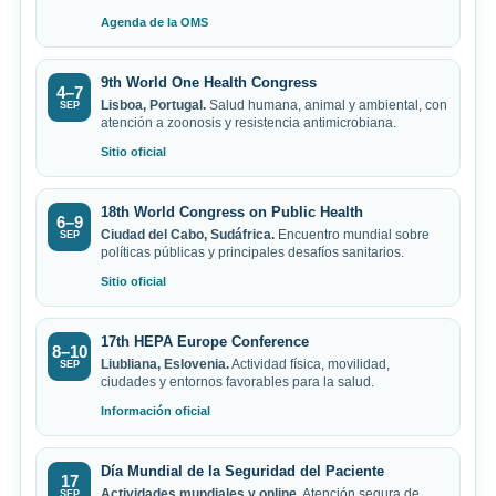
Agenda de la OMS
9th World One Health Congress
4–7
Lisboa, Portugal.
Salud humana, animal y ambiental, con
SEP
atención a zoonosis y resistencia antimicrobiana.
Sitio oficial
18th World Congress on Public Health
6–9
Ciudad del Cabo, Sudáfrica.
Encuentro mundial sobre
SEP
políticas públicas y principales desafíos sanitarios.
Sitio oficial
17th HEPA Europe Conference
8–10
Liubliana, Eslovenia.
Actividad física, movilidad,
SEP
ciudades y entornos favorables para la salud.
Información oficial
Día Mundial de la Seguridad del Paciente
17
Actividades mundiales y online.
Atención segura de
SEP