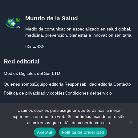
Mundo de la Salud
Medio de comunicación especializado en salud global,
medicina, prevención, bienestar e innovación sanitaria.
f
X
in
☁
RSS
Red editorial
Medios Digitales del Sur LTD
Quiénes somos
Equipo editorial
Responsabilidad editorial
Contacto
Política de privacidad y cookies
Condiciones del servicio
Empresa registrada en Inglaterra y Gales.
Usamos cookies para asegurar que te damos la mejor
experiencia en nuestra web. Si continúas usando este sitio,
asumiremos que estás de acuerdo con ello.
© 2026 Mundo de la Salud. Todos los derechos reservados. Desarrollado con
Aceptar
Política de privacidad
por la salud.