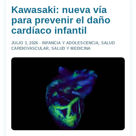
Kawasaki: nueva vía
para prevenir el daño
cardíaco infantil
JULIO 3, 2026 ·
INFANCIA Y ADOLESCENCIA
,
SALUD
CARDIOVASCULAR
,
SALUD Y MEDICINA